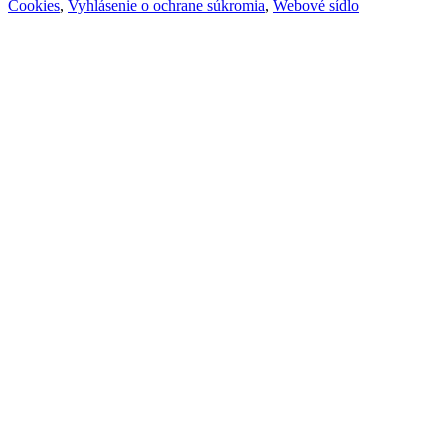
Cookies
,
Vyhlásenie o ochrane súkromia
,
Webové sídlo