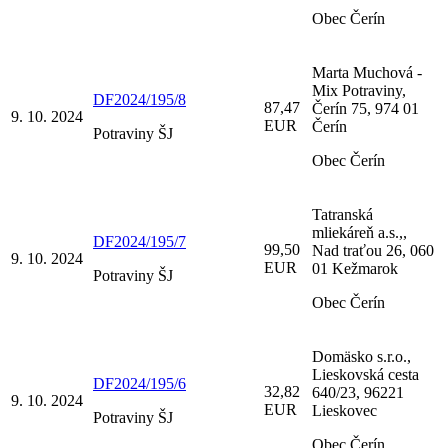
Obec Čerín
Marta Muchová -
Mix Potraviny,
DF2024/195/8
87,47
Čerín 75, 974 01
9. 10. 2024
EUR
Čerín
Potraviny ŠJ
Obec Čerín
Tatranská
mliekáreň a.s.,,
DF2024/195/7
99,50
Nad traťou 26, 060
9. 10. 2024
EUR
01 Kežmarok
Potraviny ŠJ
Obec Čerín
Domäsko s.r.o.,
Lieskovská cesta
DF2024/195/6
32,82
640/23, 96221
9. 10. 2024
EUR
Lieskovec
Potraviny ŠJ
Obec Čerín