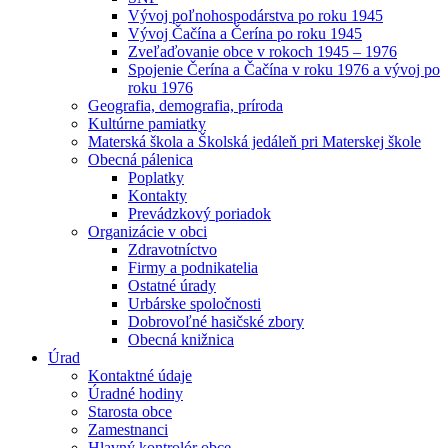
Vývoj poľnohospodárstva po roku 1945
Vývoj Čačína a Čerína po roku 1945
Zveľaďovanie obce v rokoch 1945 – 1976
Spojenie Čerína a Čačína v roku 1976 a vývoj po
roku 1976
Geografia, demografia, príroda
Kultúrne pamiatky
Materská škola a Školská jedáleň pri Materskej škole
Obecná pálenica
Poplatky
Kontakty
Prevádzkový poriadok
Organizácie v obci
Zdravotníctvo
Firmy a podnikatelia
Ostatné úrady
Urbárske spoločnosti
Dobrovoľné hasičské zbory
Obecná knižnica
Úrad
Kontaktné údaje
Úradné hodiny
Starosta obce
Zamestnanci
Hlavný kontrolór obce