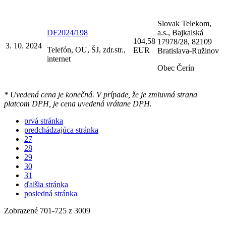
Slovak Telekom,
DF2024/198
a.s., Bajkalská
104,58
17978/28, 82109
3. 10. 2024
Telefón, OU, ŠJ, zdr.str.,
EUR
Bratislava-Ružinov
internet
Obec Čerín
* Uvedená cena je konečná. V prípade, že je zmluvná strana
platcom DPH, je cena uvedená vrátane DPH.
prvá stránka
predchádzajúca stránka
27
28
29
30
31
ďalšia stránka
posledná stránka
Zobrazené
701
-
725
z 3009