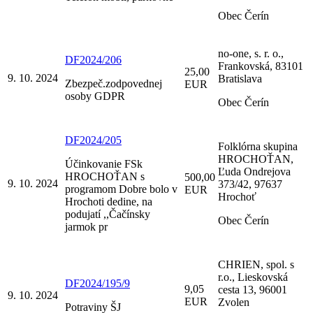
Obec Čerín
no-one, s. r. o.,
DF2024/206
Frankovská, 83101
25,00
9. 10. 2024
Bratislava
Zbezpeč.zodpovednej
EUR
osoby GDPR
Obec Čerín
DF2024/205
Folklórna skupina
HROCHOŤAN,
Účinkovanie FSk
Ľuda Ondrejova
HROCHOŤAN s
500,00
9. 10. 2024
373/42, 97637
programom Dobre bolo v
EUR
Hrochoť
Hrochoti dedine, na
podujatí ,,Čačínsky
Obec Čerín
jarmok pr
CHRIEN, spol. s
r.o., Lieskovská
DF2024/195/9
9,05
cesta 13, 96001
9. 10. 2024
EUR
Zvolen
Potraviny ŠJ