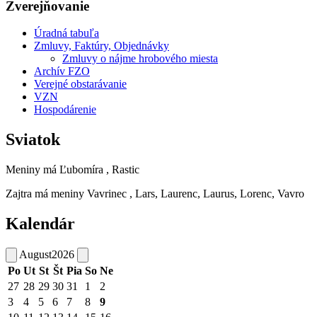
Zverejňovanie
Úradná tabuľa
Zmluvy, Faktúry, Objednávky
Zmluvy o nájme hrobového miesta
Archív FZO
Verejné obstarávanie
VZN
Hospodárenie
Sviatok
Meniny má
Ľubomíra
, Rastic
Zajtra má meniny
Vavrinec
, Lars, Laurenc, Laurus, Lorenc, Vavro
Kalendár
August
2026
Po
Ut
St
Št
Pia
So
Ne
27
28
29
30
31
1
2
3
4
5
6
7
8
9