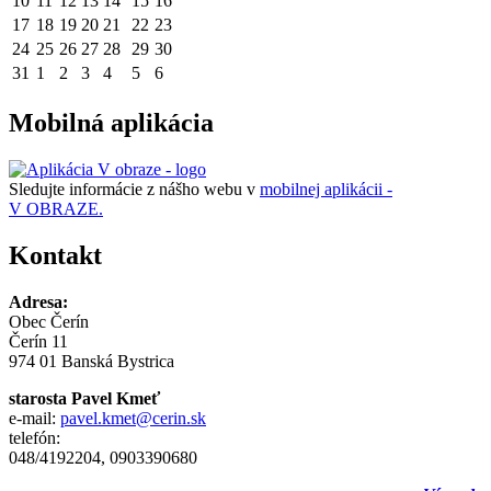
10
11
12
13
14
15
16
17
18
19
20
21
22
23
24
25
26
27
28
29
30
31
1
2
3
4
5
6
Mobilná aplikácia
Sledujte informácie z nášho webu v
mobilnej aplikácii -
V OBRAZE.
Kontakt
Adresa:
Obec Čerín
Čerín 11
974 01 Banská Bystrica
starosta Pavel Kmeť
e-mail:
pavel.kmet@cerin.sk
telefón:
048/4192204, 0903390680