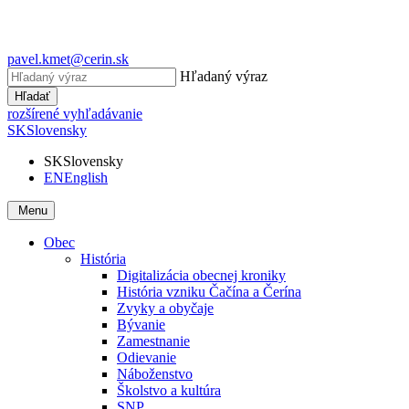
pavel.kmet@cerin.sk
Hľadaný výraz
Hľadať
rozšírené vyhľadávanie
SK
Slovensky
SK
Slovensky
EN
English
Menu
Obec
História
Digitalizácia obecnej kroniky
História vzniku Čačína a Čerína
Zvyky a obyčaje
Bývanie
Zamestnanie
Odievanie
Náboženstvo
Školstvo a kultúra
SNP