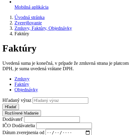
Mobilná aplikácia
Úvodná stránka
Zverejňovanie
Zmluvy, Faktúry, Objednávky
Faktúry
Faktúry
Uvedená suma je konečná, v prípade že zmluvná strana je platcom
DPH, je suma uvedená vrátane DPH.
Zmluvy
Faktúry
Objednávky
Hľadaný výraz
Hľadať
Rozšírené hľadanie
Dodávateľ
IČO Dodávatelia
Dátum zverejnenia od