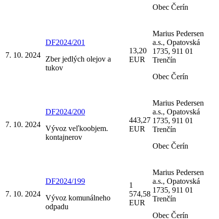
Obec Čerín
Marius Pedersen
DF2024/201
a.s., Opatovská
13,20
1735, 911 01
7. 10. 2024
Zber jedlých olejov a
EUR
Trenčín
tukov
Obec Čerín
Marius Pedersen
DF2024/200
a.s., Opatovská
443,27
1735, 911 01
7. 10. 2024
Vývoz veľkoobjem.
EUR
Trenčín
kontajnerov
Obec Čerín
Marius Pedersen
DF2024/199
a.s., Opatovská
1
1735, 911 01
7. 10. 2024
574,58
Vývoz komunálneho
Trenčín
EUR
odpadu
Obec Čerín