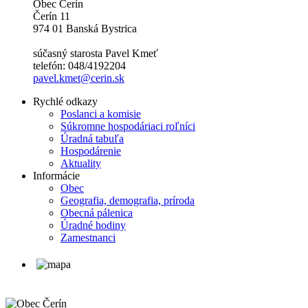
Obec Čerín
Čerín 11
974 01 Banská Bystrica
súčasný starosta Pavel Kmeť
telefón: 048/4192204
pavel.kmet@cerin.sk
Rychlé odkazy
Poslanci a komisie
Súkromne hospodáriaci roľníci
Úradná tabuľa
Hospodárenie
Aktuality
Informácie
Obec
Geografia, demografia, príroda
Obecná pálenica
Úradné hodiny
Zamestnanci