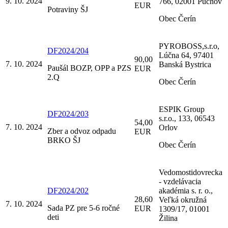
9. 10. 2024
766, 02001 Púchov
EUR
Potraviny ŠJ
Obec Čerín
PYROBOSS,s.r.o,
DF2024/204
Lúčna 64, 97401
90,00
7. 10. 2024
Banská Bystrica
Paušál BOZP, OPP a PZS
EUR
2.Q
Obec Čerín
ESPIK Group
DF2024/203
s.r.o., 133, 06543
54,00
7. 10. 2024
Orlov
Zber a odvoz odpadu
EUR
BRKO ŠJ
Obec Čerín
Vedomostidovrecka
- vzdelávacia
DF2024/202
akadémia s. r. o.,
28,60
Veľká okružná
7. 10. 2024
Sada PZ pre 5-6 ročné
EUR
1309/17, 01001
deti
Žilina