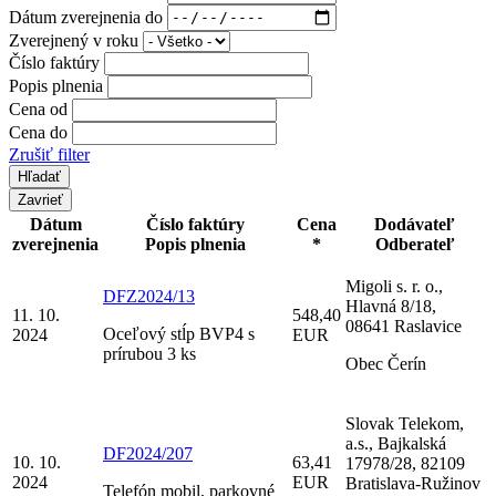
Dátum zverejnenia do
Zverejnený v roku
Číslo faktúry
Popis plnenia
Cena od
Cena do
Zrušiť filter
Zavrieť
Dátum
Číslo faktúry
Cena
Dodávateľ
zverejnenia
Popis plnenia
*
Odberateľ
Migoli s. r. o.,
DFZ2024/13
Hlavná 8/18,
11. 10.
548,40
08641 Raslavice
Oceľový stĺp BVP4 s
2024
EUR
prírubou 3 ks
Obec Čerín
Slovak Telekom,
a.s., Bajkalská
DF2024/207
10. 10.
63,41
17978/28, 82109
2024
EUR
Bratislava-Ružinov
Telefón mobil, parkovné