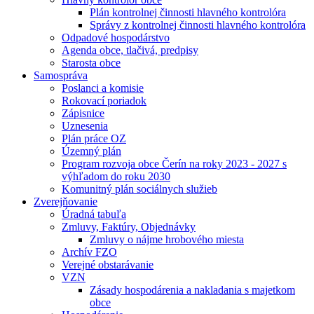
Plán kontrolnej činnosti hlavného kontrolóra
Správy z kontrolnej činnosti hlavného kontrolóra
Odpadové hospodárstvo
Agenda obce, tlačivá, predpisy
Starosta obce
Samospráva
Poslanci a komisie
Rokovací poriadok
Zápisnice
Uznesenia
Plán práce OZ
Územný plán
Program rozvoja obce Čerín na roky 2023 - 2027 s
výhľadom do roku 2030
Komunitný plán sociálnych služieb
Zverejňovanie
Úradná tabuľa
Zmluvy, Faktúry, Objednávky
Zmluvy o nájme hrobového miesta
Archív FZO
Verejné obstarávanie
VZN
Zásady hospodárenia a nakladania s majetkom
obce