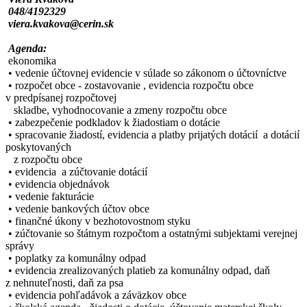
048/4192329
viera.kvakova@cerin.sk
Agenda:
ekonomika
• vedenie účtovnej evidencie v súlade so zákonom o účtovníctve
• rozpočet obce - zostavovanie , evidencia rozpočtu obce
v predpísanej rozpočtovej
skladbe, vyhodnocovanie a zmeny rozpočtu obce
• zabezpečenie podkladov k žiadostiam o dotácie
• spracovanie žiadostí, evidencia a platby prijatých dotácií a dotácií
poskytovaných
z rozpočtu obce
• evidencia a zúčtovanie dotácií
• evidencia objednávok
• vedenie fakturácie
• vedenie bankových účtov obce
• finančné úkony v bezhotovostnom styku
• zúčtovanie so štátnym rozpočtom a ostatnými subjektami verejnej
správy
• poplatky za komunálny odpad
• evidencia zrealizovaných platieb za komunálny odpad, daň
z nehnuteľnosti, daň za psa
• evidencia pohľadávok a záväzkov obce