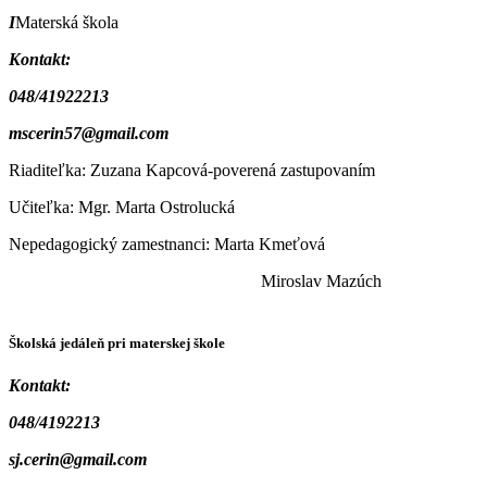
I
Materská škola
Kontakt:
048/41922213
mscerin57@gmail.com
Riaditeľka: Zuzana Kapcová-poverená zastupovaním
Učiteľka: Mgr. Marta Ostrolucká
Nepedagogický zamestnanci: Marta Kmeťová
Miroslav Mazúch
Školská jedáleň pri materskej škole
Kontakt:
048/4192213
sj.cerin@gmail.com