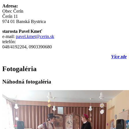
Adresa:
Obec Čerín
Čerín 11
974 01 Banská Bystrica
starosta Pavel Kmeť
e-mail:
pavel.kmet@cerin.sk
telefón:
048/4192204, 0903390680
Více zde
Fotogaléria
Náhodná fotogaléria