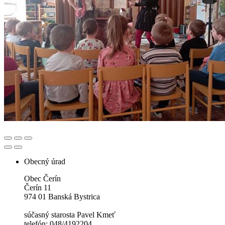
Obecný úrad
Obec Čerín
Čerín 11
974 01 Banská Bystrica
súčasný starosta Pavel Kmeť
telefón: 048/4192204