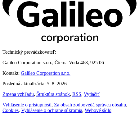
Technický prevádzkovateľ:
Galileo Corporation s.r.o., Čierna Voda 468, 925 06
Kontakt:
Galileo Corporation s.r.o.
Posledná aktualizácia: 5. 8. 2026
Zmena vzhľadu
,
Štruktúra stránok
,
RSS
,
Vytlačiť
Vyhlásenie o prístupnosti
,
Za obsah zodpovedá správca obsahu
,
Cookies
,
Vyhlásenie o ochrane súkromia
,
Webové sídlo