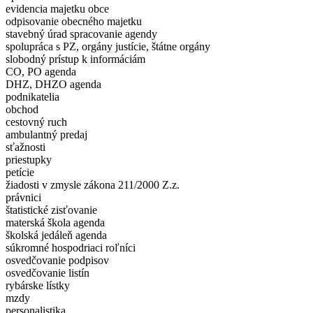
evidencia majetku obce
odpisovanie obecného majetku
stavebný úrad spracovanie agendy
spolupráca s PZ, orgány justície, štátne orgány
slobodný prístup k informáciám
CO, PO agenda
DHZ, DHZO agenda
podnikatelia
obchod
cestovný ruch
ambulantný predaj
sťažnosti
priestupky
petície
žiadosti v zmysle zákona 211/2000 Z.z.
právnici
štatistické zisťovanie
materská škola agenda
školská jedáleň agenda
súkromné hospodriaci roľníci
osvedčovanie podpisov
osvedčovanie listín
rybárske lístky
mzdy
personalistika