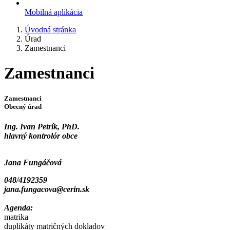
Mobilná aplikácia
Úvodná stránka
Úrad
Zamestnanci
Zamestnanci
Zamestnanci
Obecný úrad
Ing. Ivan Petrík, PhD.
hlavný kontrolór obce
Jana Fungáčová
048/4192359
jana.fungacova@cerin.sk
Agenda:
matrika
duplikáty matričných dokladov