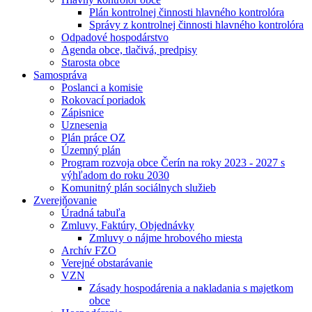
Plán kontrolnej činnosti hlavného kontrolóra
Správy z kontrolnej činnosti hlavného kontrolóra
Odpadové hospodárstvo
Agenda obce, tlačivá, predpisy
Starosta obce
Samospráva
Poslanci a komisie
Rokovací poriadok
Zápisnice
Uznesenia
Plán práce OZ
Územný plán
Program rozvoja obce Čerín na roky 2023 - 2027 s
výhľadom do roku 2030
Komunitný plán sociálnych služieb
Zverejňovanie
Úradná tabuľa
Zmluvy, Faktúry, Objednávky
Zmluvy o nájme hrobového miesta
Archív FZO
Verejné obstarávanie
VZN
Zásady hospodárenia a nakladania s majetkom
obce