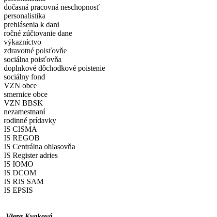
dočasná pracovná neschopnosť
personalistika
prehlásenia k dani
ročné zúčtovanie dane
výkazníctvo
zdravotné poisťovňe
sociálna poisťovňa
doplnkové dôchodkové poistenie
sociálny fond
VZN obce
smernice obce
VZN BBSK
nezamestnaní
rodinné prídavky
IS CISMA
IS REGOB
IS Centrálna ohlasovňa
IS Register adries
IS IOMO
IS DCOM
IS RIS SAM
IS EPSIS
Viera Kvaková