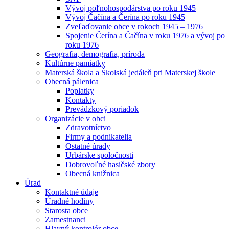
Vývoj poľnohospodárstva po roku 1945
Vývoj Čačína a Čerína po roku 1945
Zveľaďovanie obce v rokoch 1945 – 1976
Spojenie Čerína a Čačína v roku 1976 a vývoj po
roku 1976
Geografia, demografia, príroda
Kultúrne pamiatky
Materská škola a Školská jedáleň pri Materskej škole
Obecná pálenica
Poplatky
Kontakty
Prevádzkový poriadok
Organizácie v obci
Zdravotníctvo
Firmy a podnikatelia
Ostatné úrady
Urbárske spoločnosti
Dobrovoľné hasičské zbory
Obecná knižnica
Úrad
Kontaktné údaje
Úradné hodiny
Starosta obce
Zamestnanci
Hlavný kontrolór obce