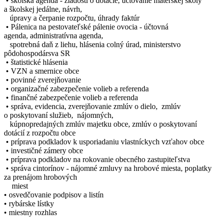
• školská agenda - žiadosti o dotácie, účtovanie materskej školy
a školskej jedálne, návrh,
úpravy a čerpanie rozpočtu, úhrady faktúr
• Pálenica na pestovateľské pálenie ovocia - účtovná
agenda, administratívna agenda,
spotrebná daň z liehu, hlásenia colný úrad, ministerstvo
pôdohospodársva SR
• štatistické hlásenia
• VZN a smernice obce
• povinné zverejňovanie
• organizačné zabezpečenie volieb a referenda
• finančné zabezpečenie volieb a referenda
• správa, evidencia, zverejňovanie zmlúv o dielo, zmlúv
o poskytovaní služieb, nájomných,
kúpnopredajných zmlúv majetku obce, zmlúv o poskytovaní
dotácií z rozpočtu obce
• príprava podkladov k usporiadaniu vlastníckych vzťahov obce
• investičné zámery obce
• príprava podkladov na rokovanie obecného zastupiteľstva
• správa cintorínov - nájomné zmluvy na hrobové miesta, poplatky
za prenájom hrobových
miest
• osvedčovanie podpisov a listín
• rybárske lístky
• miestny rozhlas