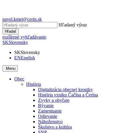
pavel.kmet@cerin.sk
Hľadaný výraz
Hľadať
rozšírené vyhľadávanie
SK
Slovensky
SK
Slovensky
EN
English
Menu
Obec
História
Digitalizácia obecnej kroniky
História vzniku Čačína a Čerína
Zvyky a obyčaje
Bývanie
Zamestnanie
Odievanie
Náboženstvo
Školstvo a kultúra
SNP