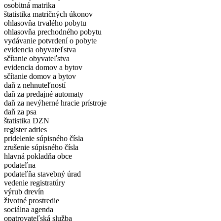
osobitná matrika
štatistika matričných úkonov
ohlasovňa trvalého pobytu
ohlasovňa prechodného pobytu
vydávanie potvrdení o pobyte
evidencia obyvateľstva
sčítanie obyvateľstva
evidencia domov a bytov
sčítanie domov a bytov
daň z nehnuteľností
daň za predajné automaty
daň za nevýherné hracie prístroje
daň za psa
štatistika DZN
register adries
pridelenie súpisného čísla
zrušenie súpisného čísla
hlavná pokladňa obce
podateľna
podateľňa stavebný úrad
vedenie registratúry
výrub drevín
životné prostredie
sociálna agenda
opatrovateľská služba