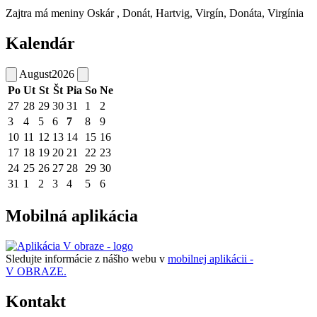
Zajtra má meniny
Oskár
, Donát, Hartvig, Virgín, Donáta, Virgínia
Kalendár
August
2026
Po
Ut
St
Št
Pia
So
Ne
27
28
29
30
31
1
2
3
4
5
6
7
8
9
10
11
12
13
14
15
16
17
18
19
20
21
22
23
24
25
26
27
28
29
30
31
1
2
3
4
5
6
Mobilná aplikácia
Sledujte informácie z nášho webu v
mobilnej aplikácii -
V OBRAZE.
Kontakt