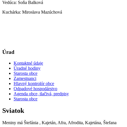
Vedúca: Soňa Balková
Kuchárka: Miroslava Mazúchová
Úrad
Kontaktné údaje
Úradné hodiny
Starosta obce
Zamestnanci
Hlavný kontrolór obce
Odpadové hospodárstvo
Agenda obce, tlačivá, predpisy
Starosta obce
Sviatok
Meniny má
Štefánia
, Kajetán, Afra, Afrodita, Kajetána, Štefana