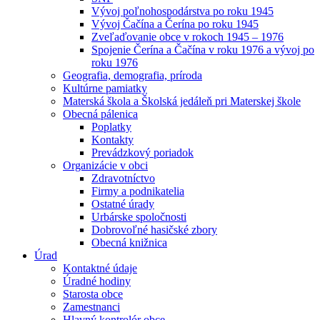
Vývoj poľnohospodárstva po roku 1945
Vývoj Čačína a Čerína po roku 1945
Zveľaďovanie obce v rokoch 1945 – 1976
Spojenie Čerína a Čačína v roku 1976 a vývoj po
roku 1976
Geografia, demografia, príroda
Kultúrne pamiatky
Materská škola a Školská jedáleň pri Materskej škole
Obecná pálenica
Poplatky
Kontakty
Prevádzkový poriadok
Organizácie v obci
Zdravotníctvo
Firmy a podnikatelia
Ostatné úrady
Urbárske spoločnosti
Dobrovoľné hasičské zbory
Obecná knižnica
Úrad
Kontaktné údaje
Úradné hodiny
Starosta obce
Zamestnanci
Hlavný kontrolór obce