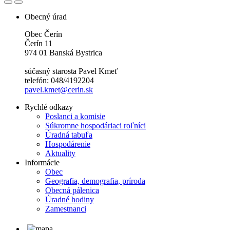
Obecný úrad
Obec Čerín
Čerín 11
974 01 Banská Bystrica
súčasný starosta Pavel Kmeť
telefón: 048/4192204
pavel.kmet@cerin.sk
Rychlé odkazy
Poslanci a komisie
Súkromne hospodáriaci roľníci
Úradná tabuľa
Hospodárenie
Aktuality
Informácie
Obec
Geografia, demografia, príroda
Obecná pálenica
Úradné hodiny
Zamestnanci