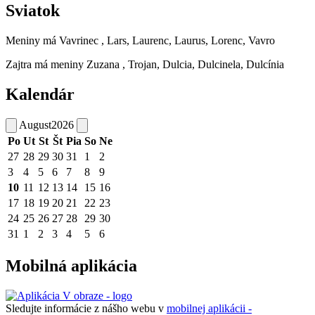
Sviatok
Meniny má
Vavrinec
, Lars, Laurenc, Laurus, Lorenc, Vavro
Zajtra má meniny
Zuzana
, Trojan, Dulcia, Dulcinela, Dulcínia
Kalendár
August
2026
Po
Ut
St
Št
Pia
So
Ne
27
28
29
30
31
1
2
3
4
5
6
7
8
9
10
11
12
13
14
15
16
17
18
19
20
21
22
23
24
25
26
27
28
29
30
31
1
2
3
4
5
6
Mobilná aplikácia
Sledujte informácie z nášho webu v
mobilnej aplikácii -