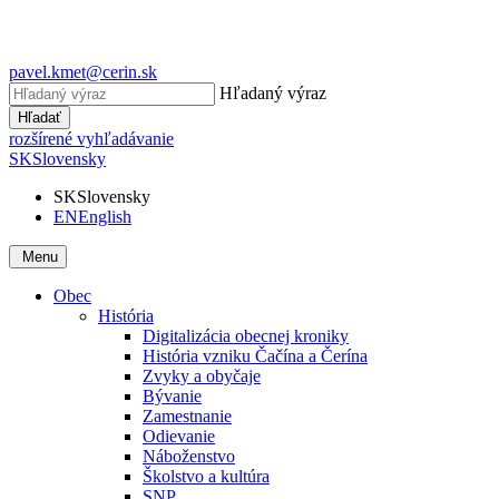
pavel.kmet@cerin.sk
Hľadaný výraz
Hľadať
rozšírené vyhľadávanie
SK
Slovensky
SK
Slovensky
EN
English
Menu
Obec
História
Digitalizácia obecnej kroniky
História vzniku Čačína a Čerína
Zvyky a obyčaje
Bývanie
Zamestnanie
Odievanie
Náboženstvo
Školstvo a kultúra
SNP