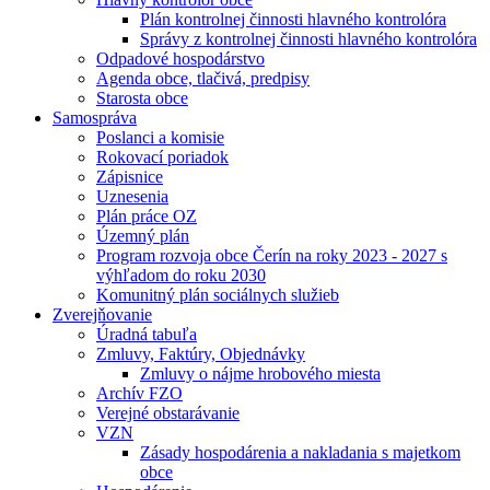
Plán kontrolnej činnosti hlavného kontrolóra
Správy z kontrolnej činnosti hlavného kontrolóra
Odpadové hospodárstvo
Agenda obce, tlačivá, predpisy
Starosta obce
Samospráva
Poslanci a komisie
Rokovací poriadok
Zápisnice
Uznesenia
Plán práce OZ
Územný plán
Program rozvoja obce Čerín na roky 2023 - 2027 s
výhľadom do roku 2030
Komunitný plán sociálnych služieb
Zverejňovanie
Úradná tabuľa
Zmluvy, Faktúry, Objednávky
Zmluvy o nájme hrobového miesta
Archív FZO
Verejné obstarávanie
VZN
Zásady hospodárenia a nakladania s majetkom
obce