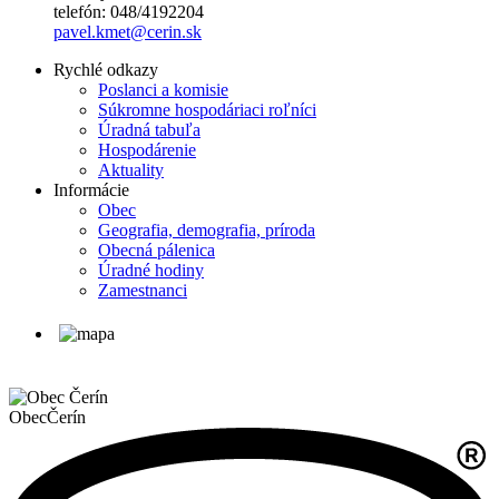
telefón: 048/4192204
pavel.kmet@cerin.sk
Rychlé odkazy
Poslanci a komisie
Súkromne hospodáriaci roľníci
Úradná tabuľa
Hospodárenie
Aktuality
Informácie
Obec
Geografia, demografia, príroda
Obecná pálenica
Úradné hodiny
Zamestnanci
Obec
Čerín