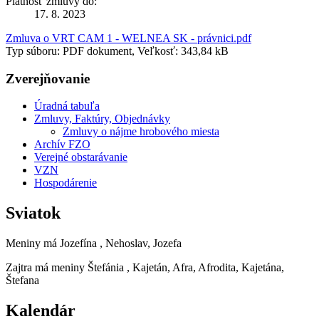
Platnosť zmluvy do:
17. 8. 2023
Zmluva o VRT CAM 1 - WELNEA SK - právnici.pdf
Typ súboru: PDF dokument, Veľkosť: 343,84 kB
Zverejňovanie
Úradná tabuľa
Zmluvy, Faktúry, Objednávky
Zmluvy o nájme hrobového miesta
Archív FZO
Verejné obstarávanie
VZN
Hospodárenie
Sviatok
Meniny má
Jozefína
, Nehoslav, Jozefa
Zajtra má meniny
Štefánia
, Kajetán, Afra, Afrodita, Kajetána,
Štefana
Kalendár