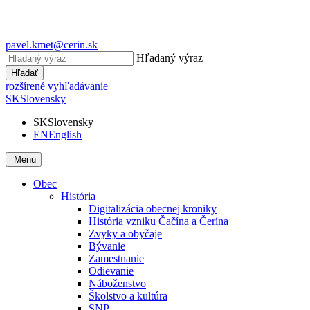
pavel.kmet@cerin.sk
Hľadaný výraz
Hľadať
rozšírené vyhľadávanie
SK
Slovensky
SK
Slovensky
EN
English
Menu
Obec
História
Digitalizácia obecnej kroniky
História vzniku Čačína a Čerína
Zvyky a obyčaje
Bývanie
Zamestnanie
Odievanie
Náboženstvo
Školstvo a kultúra
SNP