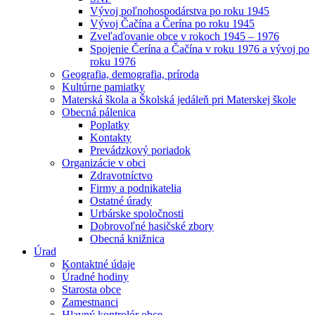
Vývoj poľnohospodárstva po roku 1945
Vývoj Čačína a Čerína po roku 1945
Zveľaďovanie obce v rokoch 1945 – 1976
Spojenie Čerína a Čačína v roku 1976 a vývoj po
roku 1976
Geografia, demografia, príroda
Kultúrne pamiatky
Materská škola a Školská jedáleň pri Materskej škole
Obecná pálenica
Poplatky
Kontakty
Prevádzkový poriadok
Organizácie v obci
Zdravotníctvo
Firmy a podnikatelia
Ostatné úrady
Urbárske spoločnosti
Dobrovoľné hasičské zbory
Obecná knižnica
Úrad
Kontaktné údaje
Úradné hodiny
Starosta obce
Zamestnanci
Hlavný kontrolór obce