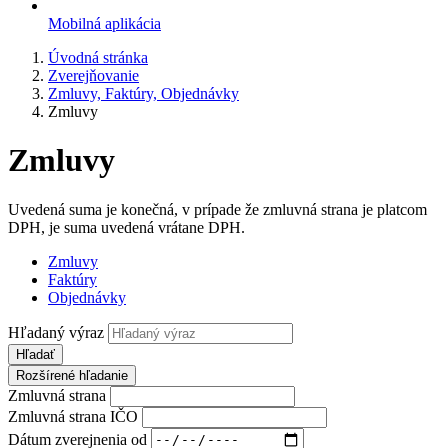
Mobilná aplikácia
Úvodná stránka
Zverejňovanie
Zmluvy, Faktúry, Objednávky
Zmluvy
Zmluvy
Uvedená suma je konečná, v prípade že zmluvná strana je platcom
DPH, je suma uvedená vrátane DPH.
Zmluvy
Faktúry
Objednávky
Hľadaný výraz
Hľadať
Rozšírené hľadanie
Zmluvná strana
Zmluvná strana IČO
Dátum zverejnenia od