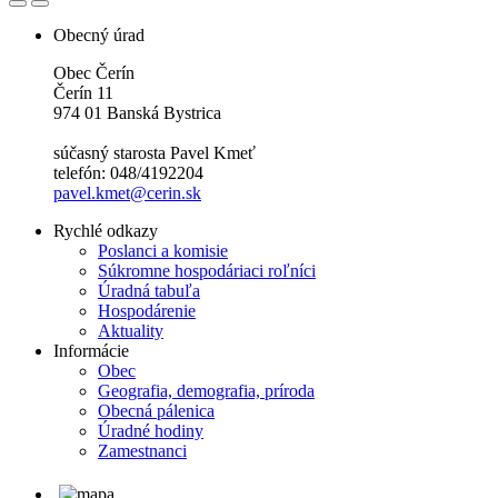
Obecný úrad
Obec Čerín
Čerín 11
974 01 Banská Bystrica
súčasný starosta Pavel Kmeť
telefón: 048/4192204
pavel.kmet@cerin.sk
Rychlé odkazy
Poslanci a komisie
Súkromne hospodáriaci roľníci
Úradná tabuľa
Hospodárenie
Aktuality
Informácie
Obec
Geografia, demografia, príroda
Obecná pálenica
Úradné hodiny
Zamestnanci