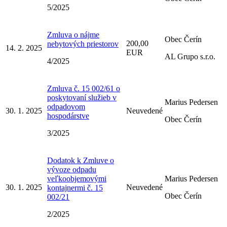
5/2025
Zmluva o nájme
Obec Čerín
200,00
nebytových priestorov
14. 2. 2025
EUR
AL Grupo s.r.o.
4/2025
Zmluva č. 15 002/61 o
poskytovaní služieb v
Marius Pedersen
odpadovom
30. 1. 2025
Neuvedené
hospodárstve
Obec Čerín
3/2025
Dodatok k Zmluve o
vývoze odpadu
veľkoobjemovými
Marius Pedersen
30. 1. 2025
Neuvedené
kontajnermi č. 15
Obec Čerín
002/21
2/2025