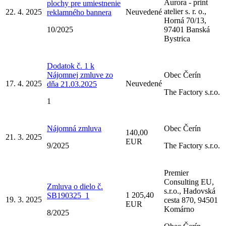
Aurora - print
plochy pre umiestnenie
atelier s. r. o.,
22. 4. 2025
Neuvedené
reklamného bannera
Horná 70/13,
10/2025
97401 Banská
Bystrica
Dodatok č. 1 k
Nájomnej zmluve zo
Obec Čerín
17. 4. 2025
Neuvedené
dňa 21.03.2025
The Factory s.r.o.
1
Nájomná zmluva
Obec Čerín
140,00
21. 3. 2025
EUR
9/2025
The Factory s.r.o.
Premier
Consulting EU,
Zmluva o dielo č.
s.r.o., Hadovská
1 205,40
SB190325_1
19. 3. 2025
cesta 870, 94501
EUR
Komárno
8/2025