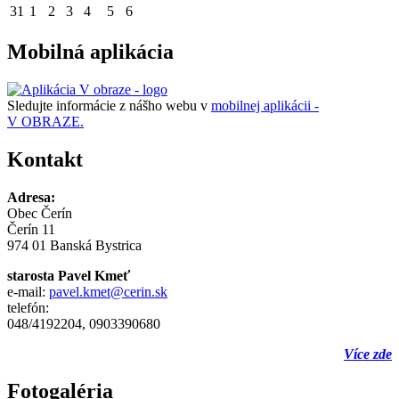
31
1
2
3
4
5
6
Mobilná aplikácia
Sledujte informácie z nášho webu v
mobilnej aplikácii -
V OBRAZE.
Kontakt
Adresa:
Obec Čerín
Čerín 11
974 01 Banská Bystrica
starosta Pavel Kmeť
e-mail:
pavel.kmet@cerin.sk
telefón:
048/4192204, 0903390680
Více zde
Fotogaléria