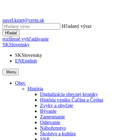
pavel.kmet@cerin.sk
Hľadaný výraz
Hľadať
rozšírené vyhľadávanie
SK
Slovensky
SK
Slovensky
EN
English
Menu
Obec
História
Digitalizácia obecnej kroniky
História vzniku Čačína a Čerína
Zvyky a obyčaje
Bývanie
Zamestnanie
Odievanie
Náboženstvo
Školstvo a kultúra
SNP