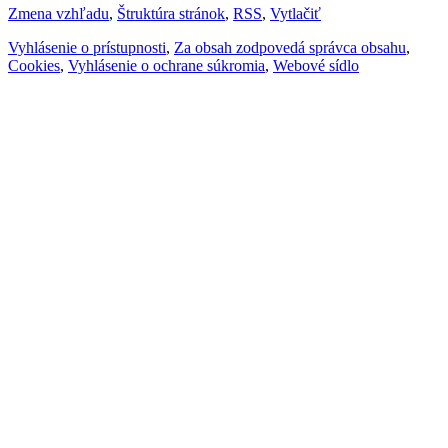
Zmena vzhľadu
,
Štruktúra stránok
,
RSS
,
Vytlačiť
Vyhlásenie o prístupnosti
,
Za obsah zodpovedá správca obsahu
,
Cookies
,
Vyhlásenie o ochrane súkromia
,
Webové sídlo