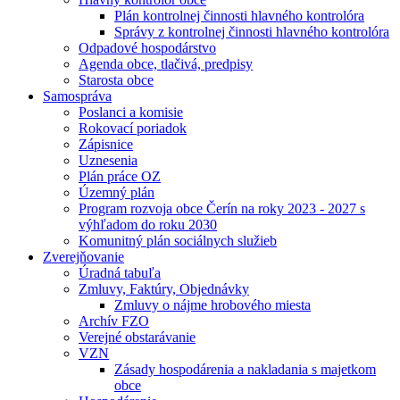
Plán kontrolnej činnosti hlavného kontrolóra
Správy z kontrolnej činnosti hlavného kontrolóra
Odpadové hospodárstvo
Agenda obce, tlačivá, predpisy
Starosta obce
Samospráva
Poslanci a komisie
Rokovací poriadok
Zápisnice
Uznesenia
Plán práce OZ
Územný plán
Program rozvoja obce Čerín na roky 2023 - 2027 s
výhľadom do roku 2030
Komunitný plán sociálnych služieb
Zverejňovanie
Úradná tabuľa
Zmluvy, Faktúry, Objednávky
Zmluvy o nájme hrobového miesta
Archív FZO
Verejné obstarávanie
VZN
Zásady hospodárenia a nakladania s majetkom
obce