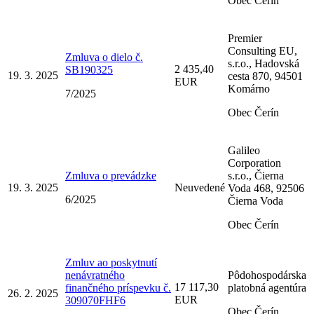
Obec Čerín
Premier
Consulting EU,
Zmluva o dielo č.
s.r.o., Hadovská
2 435,40
SB190325
19. 3. 2025
cesta 870, 94501
EUR
Komárno
7/2025
Obec Čerín
Galileo
Corporation
Zmluva o prevádzke
s.r.o., Čierna
19. 3. 2025
Neuvedené
Voda 468, 92506
6/2025
Čierna Voda
Obec Čerín
Zmluv ao poskytnutí
nenávratného
Pôdohospodárska
17 117,30
finančného príspevku č.
platobná agentúra
26. 2. 2025
EUR
309070FHF6
Obec Čerín