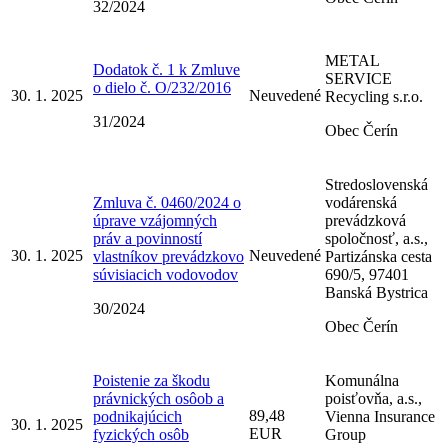
32/2024
METAL
Dodatok č. 1 k Zmluve
SERVICE
o dielo č. O/232/2016
30. 1. 2025
Neuvedené
Recycling s.r.o.
31/2024
Obec Čerín
Stredoslovenská
Zmluva č. 0460/2024 o
vodárenská
úprave vzájomných
prevádzková
práv a povinností
spoločnosť, a.s.,
30. 1. 2025
Neuvedené
vlastníkov prevádzkovo
Partizánska cesta
súvisiacich vodovodov
690/5, 97401
Banská Bystrica
30/2024
Obec Čerín
Poistenie za škodu
Komunálna
právnických osôob a
poisťovňa, a.s.,
89,48
podnikajúcich
Vienna Insurance
30. 1. 2025
EUR
fyzických osôb
Group