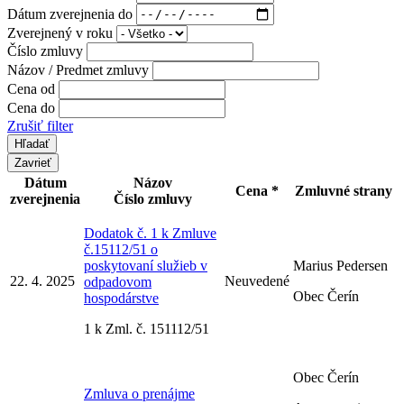
Dátum zverejnenia do
Zverejnený v roku
Číslo zmluvy
Názov / Predmet zmluvy
Cena od
Cena do
Zrušiť filter
Zavrieť
Dátum
Názov
Cena *
Zmluvné strany
zverejnenia
Číslo zmluvy
Dodatok č. 1 k Zmluve
č.15112/51 o
poskytovaní služieb v
Marius Pedersen
22. 4. 2025
Neuvedené
odpadovom
Obec Čerín
hospodárstve
1 k Zml. č. 151112/51
Obec Čerín
Zmluva o prenájme