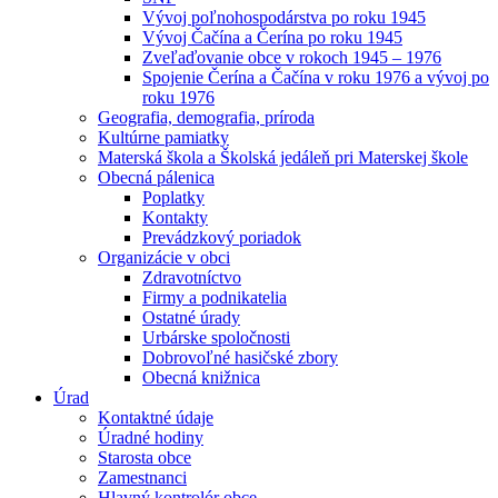
Vývoj poľnohospodárstva po roku 1945
Vývoj Čačína a Čerína po roku 1945
Zveľaďovanie obce v rokoch 1945 – 1976
Spojenie Čerína a Čačína v roku 1976 a vývoj po
roku 1976
Geografia, demografia, príroda
Kultúrne pamiatky
Materská škola a Školská jedáleň pri Materskej škole
Obecná pálenica
Poplatky
Kontakty
Prevádzkový poriadok
Organizácie v obci
Zdravotníctvo
Firmy a podnikatelia
Ostatné úrady
Urbárske spoločnosti
Dobrovoľné hasičské zbory
Obecná knižnica
Úrad
Kontaktné údaje
Úradné hodiny
Starosta obce
Zamestnanci
Hlavný kontrolór obce