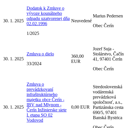
Dodatok k Zmluve o
vývoze kounálneho
Marius Pedersen
odpadu uzatvorenej dňa
30. 1. 2025
Neuvedené
02.02.1996
Obec Čerín
1/2025
Jozef Suja -
Zmluva o dielo
Stolárstvo, Čačín
360,00
30. 1. 2025
41, 97401 Čerín
EUR
33/2024
Obec Čerín
Zmluva o
Stredoslovenská
prevádzkovaní
vodárenská
infraštruktúrneho
prevádzková
majetku obce Čerín -
spoločnosť, a.s.,
IBV nad Mlynom -
30. 1. 2025
0,00 EUR
Partizánska cesta
Čerín Inžinierske siete
690/5, 97401
I. etapa SO 02
Banská Bystrica
Vodovod
Obec Čerín