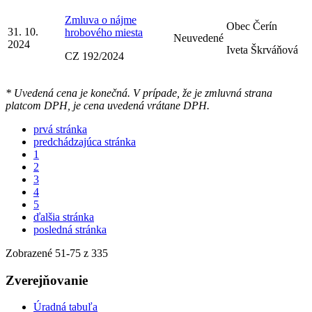
Zmluva o nájme
Obec Čerín
31. 10.
hrobového miesta
Neuvedené
2024
Iveta Škrváňová
CZ 192/2024
* Uvedená cena je konečná. V prípade, že je zmluvná strana
platcom DPH, je cena uvedená vrátane DPH.
prvá stránka
predchádzajúca stránka
1
2
3
4
5
ďalšia stránka
posledná stránka
Zobrazené
51
-
75
z 335
Zverejňovanie
Úradná tabuľa