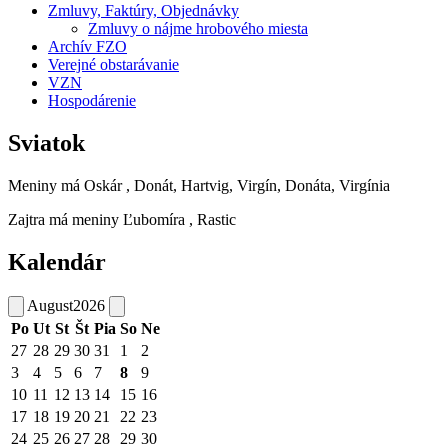
Zmluvy, Faktúry, Objednávky
Zmluvy o nájme hrobového miesta
Archív FZO
Verejné obstarávanie
VZN
Hospodárenie
Sviatok
Meniny má
Oskár
, Donát, Hartvig, Virgín, Donáta, Virgínia
Zajtra má meniny
Ľubomíra
, Rastic
Kalendár
August
2026
Po
Ut
St
Št
Pia
So
Ne
27
28
29
30
31
1
2
3
4
5
6
7
8
9
10
11
12
13
14
15
16
17
18
19
20
21
22
23
24
25
26
27
28
29
30