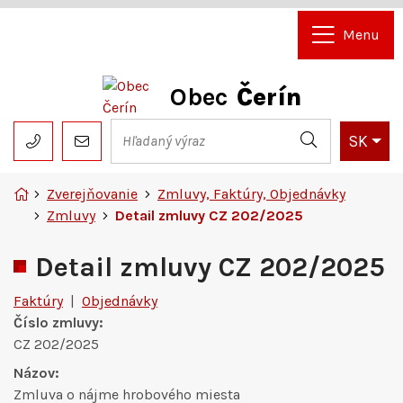
Rovno na obsah
Rovno na menu
Menu
Obec
Čerín
Slov
SK
Hľadaný výraz
048/4192204
pavel.kmet@cerin.sk
Hľadať
Úvodná stránka
Zverejňovanie
Zmluvy, Faktúry, Objednávky
Zmluvy
Detail zmluvy CZ 202/2025
Detail zmluvy CZ 202/2025
Faktúry
|
Objednávky
Číslo zmluvy:
CZ 202/2025
Názov:
Zmluva o nájme hrobového miesta