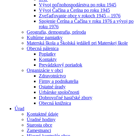
Vývoj poľnohospodárstva po roku 1945
Vývoj Čačína a Čerína po roku 1945
Zveľaďovanie obce v rokoch 1945 – 1976
Spojenie Čerína a Čačína v roku 1976 a vývoj po
roku 1976
Geografia, demografia, príroda
Kultúrne pamiatky
Materská škola a Školská jedáleň pri Materskej škole
Obecná pálenica
Poplatky
Kontakty
Prevádzkový poriadok
Organizácie v obci
Zdravotníctvo
Firmy a podnikatelia
Ostatné úrady
Urbárske spoločnosti
Dobrovoľné hasičské zbory
Obecná knižnica
Úrad
Kontaktné údaje
Úradné hodiny
Starosta obce
Zamestnanci
Hlavný kontrolór obce