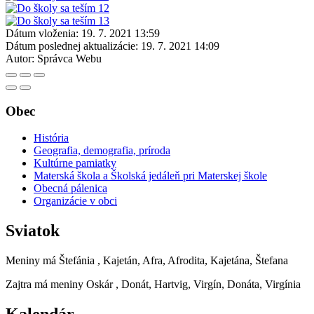
Dátum vloženia:
19. 7. 2021 13:59
Dátum poslednej aktualizácie:
19. 7. 2021 14:09
Autor:
Správca Webu
Obec
História
Geografia, demografia, príroda
Kultúrne pamiatky
Materská škola a Školská jedáleň pri Materskej škole
Obecná pálenica
Organizácie v obci
Sviatok
Meniny má
Štefánia
, Kajetán, Afra, Afrodita, Kajetána, Štefana
Zajtra má meniny
Oskár
, Donát, Hartvig, Virgín, Donáta, Virgínia