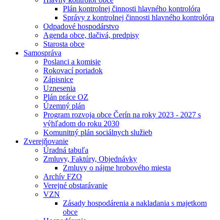
Plán kontrolnej činnosti hlavného kontrolóra
Správy z kontrolnej činnosti hlavného kontrolóra
Odpadové hospodárstvo
Agenda obce, tlačivá, predpisy
Starosta obce
Samospráva
Poslanci a komisie
Rokovací poriadok
Zápisnice
Uznesenia
Plán práce OZ
Územný plán
Program rozvoja obce Čerín na roky 2023 - 2027 s
výhľadom do roku 2030
Komunitný plán sociálnych služieb
Zverejňovanie
Úradná tabuľa
Zmluvy, Faktúry, Objednávky
Zmluvy o nájme hrobového miesta
Archív FZO
Verejné obstarávanie
VZN
Zásady hospodárenia a nakladania s majetkom
obce