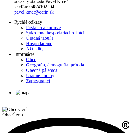
súčasný starosta Pavel Kmeť
telefón: 048/4192204
pavel.kmet@cerin.sk
Rychlé odkazy
Poslanci a komisie
Súkromne hospodáriaci roľníci
Úradná tabuľa
Hospodárenie
Aktuality
Informácie
Obec
Geografia, demografia, príroda
Obecná pálenica
Úradné hodiny
Zamestnanci
Obec
Čerín