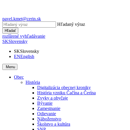
pavel.kmet@cerin.sk
Hľadaný výraz
Hľadať
rozšírené vyhľadávanie
SK
Slovensky
SK
Slovensky
EN
English
Menu
Obec
História
Digitalizácia obecnej kroniky
História vzniku Čačína a Čerína
Zvyky a obyčaje
Bývanie
Zamestnanie
Odievanie
Náboženstvo
Školstvo a kultúra
SNP