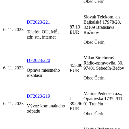
Obec Čerín
Slovak Telekom, a.s.,
DF2023/221
Bajkalská 17978/28,
87,19
82109 Bratislava-
6. 11. 2023
Telefón OU, MŠ,
EUR
Ružinov
zdr..str., internet
Obec Čerín
Milan Strieborný
DF2023/220
Rádio-opravovňa, 30,
455,80
6. 11. 2023
97401 Sebedín-Bečov
Oprava miestneho
EUR
rozhlasu
Obec Čerín
Marius Pedersen a.s.,
DF2023/219
1
Opatovská 1735, 911
6. 11. 2023
392,96
01 Trenčín
Vývoz komunálneho
EUR
odpadu
Obec Čerín