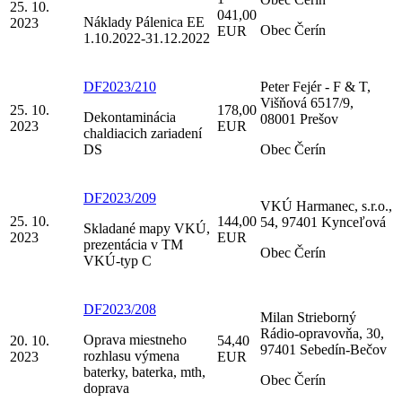
25. 10.
041,00
Náklady Pálenica EE
2023
Obec Čerín
EUR
1.10.2022-31.12.2022
DF2023/210
Peter Fejér - F & T,
Višňová 6517/9,
25. 10.
178,00
Dekontaminácia
08001 Prešov
2023
EUR
chaldiacich zariadení
DS
Obec Čerín
DF2023/209
VKÚ Harmanec, s.r.o.,
25. 10.
144,00
54, 97401 Kynceľová
Skladané mapy VKÚ,
2023
EUR
prezentácia v TM
Obec Čerín
VKÚ-typ C
DF2023/208
Milan Strieborný
Rádio-opravovňa, 30,
Oprava miestneho
20. 10.
54,40
97401 Sebedín-Bečov
rozhlasu výmena
2023
EUR
baterky, baterka, mth,
Obec Čerín
doprava