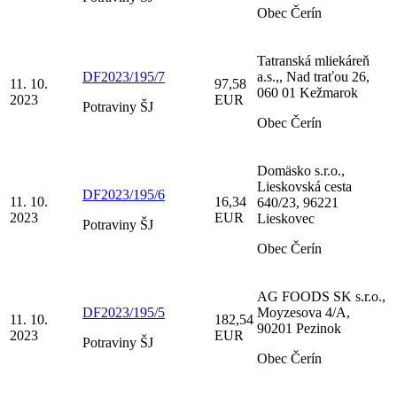
Obec Čerín
Tatranská mliekáreň
DF2023/195/7
a.s.,, Nad traťou 26,
11. 10.
97,58
060 01 Kežmarok
2023
EUR
Potraviny ŠJ
Obec Čerín
Domäsko s.r.o.,
Lieskovská cesta
DF2023/195/6
11. 10.
16,34
640/23, 96221
2023
EUR
Lieskovec
Potraviny ŠJ
Obec Čerín
AG FOODS SK s.r.o.,
DF2023/195/5
Moyzesova 4/A,
11. 10.
182,54
90201 Pezinok
2023
EUR
Potraviny ŠJ
Obec Čerín