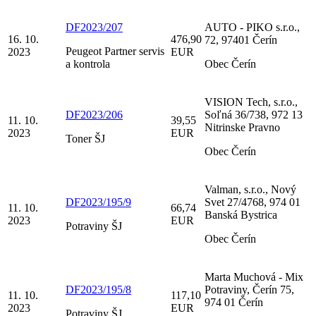
DF2023/207
AUTO - PIKO s.r.o.,
16. 10.
476,90
72, 97401 Čerín
Peugeot Partner servis
2023
EUR
a kontrola
Obec Čerín
VISION Tech, s.r.o.,
DF2023/206
Soľná 36/738, 972 13
11. 10.
39,55
Nitrinske Pravno
2023
EUR
Toner ŠJ
Obec Čerín
Valman, s.r.o., Nový
DF2023/195/9
Svet 27/4768, 974 01
11. 10.
66,74
Banská Bystrica
2023
EUR
Potraviny ŠJ
Obec Čerín
Marta Muchová - Mix
DF2023/195/8
Potraviny, Čerín 75,
11. 10.
117,10
974 01 Čerín
2023
EUR
Potraviny ŠJ