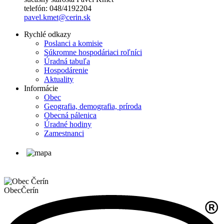
telefón: 048/4192204
pavel.kmet@cerin.sk
Rychlé odkazy
Poslanci a komisie
Súkromne hospodáriaci roľníci
Úradná tabuľa
Hospodárenie
Aktuality
Informácie
Obec
Geografia, demografia, príroda
Obecná pálenica
Úradné hodiny
Zamestnanci
Obec
Čerín