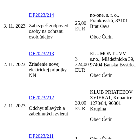
DF2023/214
no-one, s. r. o.,
Frankovská, 83101
25,00
Zabezpeč.zodpoved.
3. 11. 2023
Bratislava
EUR
osoby na ochranu
osob.údajov
Obec Čerín
DF2023/213
EL - MONT - VV
3
s.r.o., Mládežnícka 39,
Zriadenie novej
2. 11. 2023
324,00
97404 Banská Bystrica
elektrickej prípojky
EUR
NN
Obec Čerín
KLUB PRIATEĽOV
DF2023/212
ZVIERAT, Kopanice
30,00
1278/84, 96301
2. 11. 2023
Odchyt túlavých a
EUR
Krupina
zabehnutých zvierat
Obec Čerín
DF2023/211
1
Obec Čerín