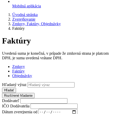
Mobilná aplikácia
Úvodná stránka
Zverejňovanie
Zmluvy, Faktúry, Objednávky
Faktúry
Faktúry
Uvedená suma je konečná, v prípade že zmluvná strana je platcom
DPH, je suma uvedená vrátane DPH.
Zmluvy
Faktúry
Objednávky
Hľadaný výraz
Hľadať
Rozšírené hľadanie
Dodávateľ
IČO Dodávatelia
Dátum zverejnenia od