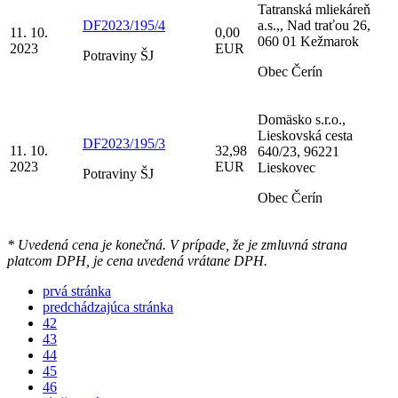
Tatranská mliekáreň
DF2023/195/4
a.s.,, Nad traťou 26,
11. 10.
0,00
060 01 Kežmarok
2023
EUR
Potraviny ŠJ
Obec Čerín
Domäsko s.r.o.,
Lieskovská cesta
DF2023/195/3
11. 10.
32,98
640/23, 96221
2023
EUR
Lieskovec
Potraviny ŠJ
Obec Čerín
* Uvedená cena je konečná. V prípade, že je zmluvná strana
platcom DPH, je cena uvedená vrátane DPH.
prvá stránka
predchádzajúca stránka
42
43
44
45
46