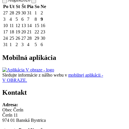
Po
Ut
St
Št
Pia
So
Ne
27
28
29
30
31
1
2
3
4
5
6
7
8
9
10
11
12
13
14
15
16
17
18
19
20
21
22
23
24
25
26
27
28
29
30
31
1
2
3
4
5
6
Mobilná aplikácia
Sledujte informácie z nášho webu v
mobilnej aplikácii -
V OBRAZE.
Kontakt
Adresa:
Obec Čerín
Čerín 11
974 01 Banská Bystrica