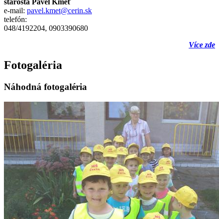
starosta Pavel Kmeť
e-mail:
pavel.kmet@cerin.sk
telefón:
048/4192204, 0903390680
Více zde
Fotogaléria
Náhodná fotogaléria