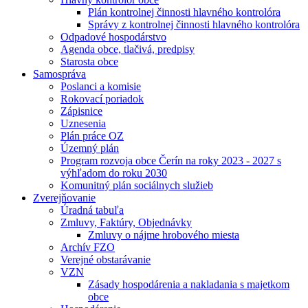
Plán kontrolnej činnosti hlavného kontrolóra
Správy z kontrolnej činnosti hlavného kontrolóra
Odpadové hospodárstvo
Agenda obce, tlačivá, predpisy
Starosta obce
Samospráva
Poslanci a komisie
Rokovací poriadok
Zápisnice
Uznesenia
Plán práce OZ
Územný plán
Program rozvoja obce Čerín na roky 2023 - 2027 s
výhľadom do roku 2030
Komunitný plán sociálnych služieb
Zverejňovanie
Úradná tabuľa
Zmluvy, Faktúry, Objednávky
Zmluvy o nájme hrobového miesta
Archív FZO
Verejné obstarávanie
VZN
Zásady hospodárenia a nakladania s majetkom
obce