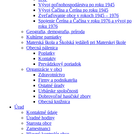
Vývoj poľnohospodárstva po roku 1945
Vývoj Čačína a Čerína po roku 1945
Zveľaďovanie obce v rokoch 1945 – 1976
Spojenie Čerína a Čačína v roku 1976 a vývoj po
roku 1976
Geografia, demografia, príroda
Kultúrne pamiatky
Materská škola a Školská jedáleň pri Materskej škole
Obecná pálenica
Poplatky
Kontakty
Prevádzkový poriadok
Organizácie v obci
Zdravotníctvo
Firmy a podnikatelia
Ostatné úrady
Urbárske spoločnosti
Dobrovoľné hasičské zbory
Obecná knižnica
Úrad
Kontaktné údaje
Úradné hodiny
Starosta obce
Zamestnanci
Hlavný kontrolór obce