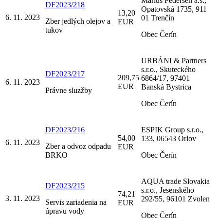
Marius Pedersen a.s.,
DF2023/218
Opatovská 1735, 911
13,20
6. 11. 2023
01 Trenčín
Zber jedlých olejov a
EUR
tukov
Obec Čerín
URBÁNI & Partners
s.r.o., Skuteckého
DF2023/217
209,75
6864/17, 97401
6. 11. 2023
EUR
Banská Bystrica
Právne sluzžby
Obec Čerín
DF2023/216
ESPIK Group s.r.o.,
54,00
133, 06543 Orlov
6. 11. 2023
Zber a odvoz odpadu
EUR
BRKO
Obec Čerín
AQUA trade Slovakia
DF2023/215
s.r.o., Jesenského
74,21
3. 11. 2023
292/55, 96101 Zvolen
Servis zariadenia na
EUR
úpravu vody
Obec Čerín