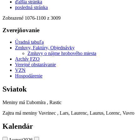
ďalšia stránka
posledná stránka
Zobrazené
1076
-
1100
z 3009
Zverejňovanie
Úradná tabuľa
Zmluvy, Faktúry, Objednávky
Zmluvy o nájme hrobového miesta
Archív FZO
Verejné obstarávanie
VZN
Hospodárenie
Sviatok
Meniny má
Ľubomíra
, Rastic
Zajtra má meniny
Vavrinec
, Lars, Laurenc, Laurus, Lorenc, Vavro
Kalendár
August
2026