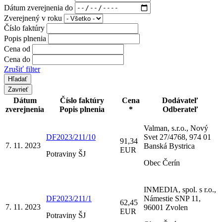
Dátum zverejnenia do
Zverejnený v roku
Číslo faktúry
Popis plnenia
Cena od
Cena do
Zrušiť filter
Zavrieť
Dátum
Číslo faktúry
Cena
Dodávateľ
zverejnenia
Popis plnenia
*
Odberateľ
Valman, s.r.o., Nový
DF2023/211/10
Svet 27/4768, 974 01
91,34
7. 11. 2023
Banská Bystrica
EUR
Potraviny ŠJ
Obec Čerín
INMEDIA, spol. s r.o.,
DF2023/211/1
Námestie SNP 11,
62,45
7. 11. 2023
96001 Zvolen
EUR
Potraviny ŠJ