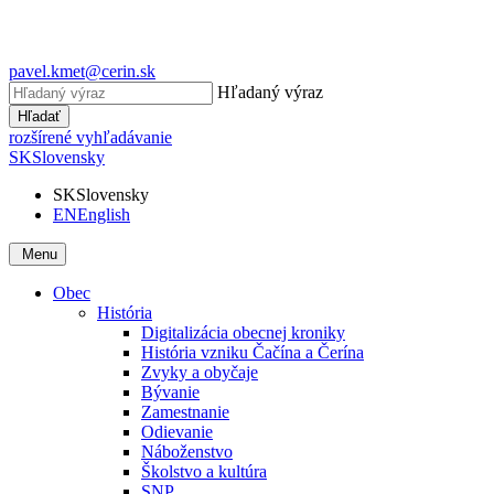
pavel.kmet@cerin.sk
Hľadaný výraz
Hľadať
rozšírené vyhľadávanie
SK
Slovensky
SK
Slovensky
EN
English
Menu
Obec
História
Digitalizácia obecnej kroniky
História vzniku Čačína a Čerína
Zvyky a obyčaje
Bývanie
Zamestnanie
Odievanie
Náboženstvo
Školstvo a kultúra
SNP