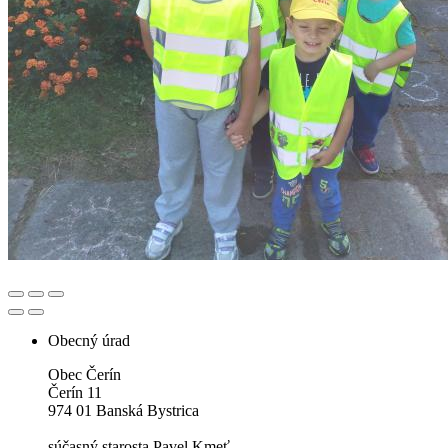
Obecný úrad
Obec Čerín
Čerín 11
974 01 Banská Bystrica
súčasný starosta Pavel Kmeť