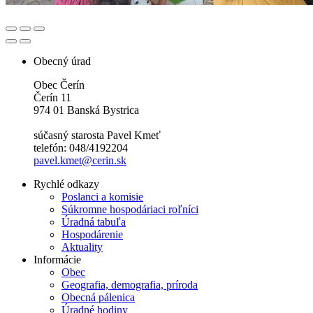
Obecný úrad
Obec Čerín
Čerín 11
974 01 Banská Bystrica
súčasný starosta Pavel Kmeť
telefón: 048/4192204
pavel.kmet@cerin.sk
Rychlé odkazy
Poslanci a komisie
Súkromne hospodáriaci roľníci
Úradná tabuľa
Hospodárenie
Aktuality
Informácie
Obec
Geografia, demografia, príroda
Obecná pálenica
Úradné hodiny