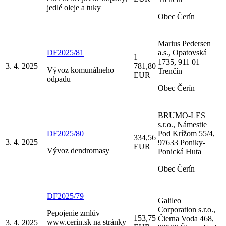
jedlé oleje a tuky
Obec Čerín
Marius Pedersen
DF2025/81
a.s., Opatovská
1
1735, 911 01
3. 4. 2025
781,80
Vývoz komunálneho
Trenčín
EUR
odpadu
Obec Čerín
BRUMO-LES
s.r.o., Námestie
DF2025/80
Pod Krížom 55/4,
334,56
3. 4. 2025
97633 Poniky-
EUR
Vývoz dendromasy
Ponická Huta
Obec Čerín
DF2025/79
Galileo
Corporation s.r.o.,
Pepojenie zmlúv
153,75
Čierna Voda 468,
www.cerin.sk na stránky
3. 4. 2025