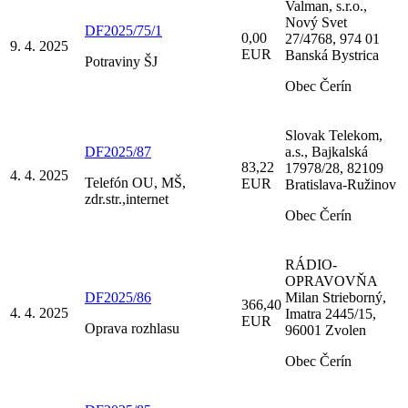
Valman, s.r.o.,
Nový Svet
DF2025/75/1
0,00
27/4768, 974 01
9. 4. 2025
EUR
Banská Bystrica
Potraviny ŠJ
Obec Čerín
Slovak Telekom,
DF2025/87
a.s., Bajkalská
83,22
17978/28, 82109
4. 4. 2025
Telefón OU, MŠ,
EUR
Bratislava-Ružinov
zdr.str.,internet
Obec Čerín
RÁDIO-
OPRAVOVŇA
DF2025/86
Milan Strieborný,
366,40
4. 4. 2025
Imatra 2445/15,
EUR
Oprava rozhlasu
96001 Zvolen
Obec Čerín