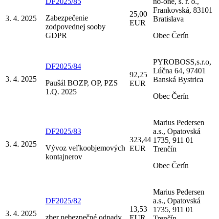
DF2025/85
no-one, s. r. o.,
Frankovská, 83101
25,00
Zabezpečenie
3. 4. 2025
Bratislava
EUR
zodpovednej sooby
GDPR
Obec Čerín
PYROBOSS,s.r.o,
DF2025/84
Lúčna 64, 97401
92,25
3. 4. 2025
Banská Bystrica
Paušál BOZP, OP, PZS
EUR
1.Q. 2025
Obec Čerín
Marius Pedersen
DF2025/83
a.s., Opatovská
323,44
1735, 911 01
3. 4. 2025
Vývoz veľkoobjemových
EUR
Trenčín
kontajnerov
Obec Čerín
Marius Pedersen
DF2025/82
a.s., Opatovská
13,53
1735, 911 01
3. 4. 2025
zber nebezpečné odpady,
EUR
Trenčín