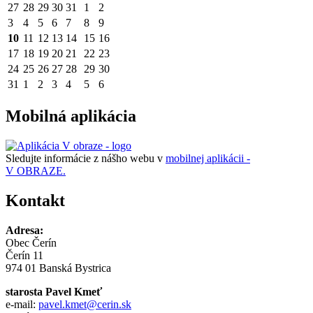
27
28
29
30
31
1
2
3
4
5
6
7
8
9
10
11
12
13
14
15
16
17
18
19
20
21
22
23
24
25
26
27
28
29
30
31
1
2
3
4
5
6
Mobilná aplikácia
Sledujte informácie z nášho webu v
mobilnej aplikácii -
V OBRAZE.
Kontakt
Adresa:
Obec Čerín
Čerín 11
974 01 Banská Bystrica
starosta Pavel Kmeť
e-mail:
pavel.kmet@cerin.sk