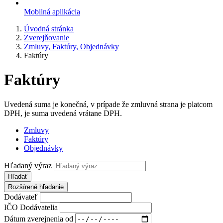
Mobilná aplikácia
Úvodná stránka
Zverejňovanie
Zmluvy, Faktúry, Objednávky
Faktúry
Faktúry
Uvedená suma je konečná, v prípade že zmluvná strana je platcom
DPH, je suma uvedená vrátane DPH.
Zmluvy
Faktúry
Objednávky
Hľadaný výraz
Hľadať
Rozšírené hľadanie
Dodávateľ
IČO Dodávatelia
Dátum zverejnenia od