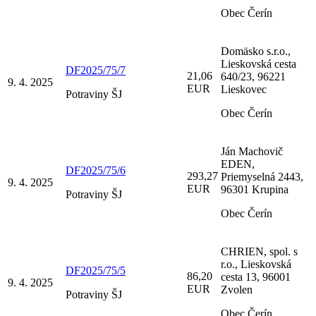
Obec Čerín
Domäsko s.r.o.,
Lieskovská cesta
DF2025/75/7
21,06
640/23, 96221
9. 4. 2025
EUR
Lieskovec
Potraviny ŠJ
Obec Čerín
Ján Machovič
EDEN,
DF2025/75/6
293,27
Priemyselná 2443,
9. 4. 2025
EUR
96301 Krupina
Potraviny ŠJ
Obec Čerín
CHRIEN, spol. s
r.o., Lieskovská
DF2025/75/5
86,20
cesta 13, 96001
9. 4. 2025
EUR
Zvolen
Potraviny ŠJ
Obec Čerín