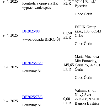
9. 4. 2025
97401 Banská
Kontrola a oprava PHP,
EUR
Bystrica
vypracovanie správ
Obec Čerín
ESPIK Group
DF2025/88
s.r.o., 133, 06543
61,50
9. 4. 2025
Orlov
EUR
vývoz odpadu BRKO ŠJ
Obec Čerín
Marta Muchová -
Mix Potraviny,
DF2025/75/9
145,65
Čerín 75, 974 01
9. 4. 2025
EUR
Čerín
Potraviny ŠJ
Obec Čerín
Valman, s.r.o.,
Nový Svet
DF2025/75/8
0,00
27/4768, 974 01
9. 4. 2025
EUR
Banská Bystrica
Potraviny ŠJ