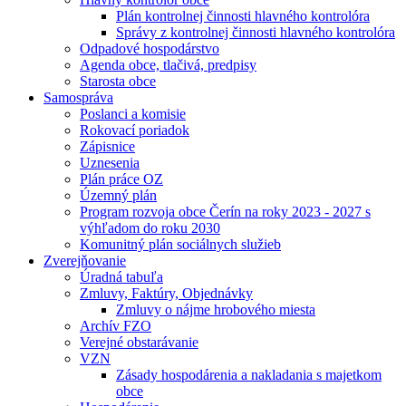
Plán kontrolnej činnosti hlavného kontrolóra
Správy z kontrolnej činnosti hlavného kontrolóra
Odpadové hospodárstvo
Agenda obce, tlačivá, predpisy
Starosta obce
Samospráva
Poslanci a komisie
Rokovací poriadok
Zápisnice
Uznesenia
Plán práce OZ
Územný plán
Program rozvoja obce Čerín na roky 2023 - 2027 s
výhľadom do roku 2030
Komunitný plán sociálnych služieb
Zverejňovanie
Úradná tabuľa
Zmluvy, Faktúry, Objednávky
Zmluvy o nájme hrobového miesta
Archív FZO
Verejné obstarávanie
VZN
Zásady hospodárenia a nakladania s majetkom
obce