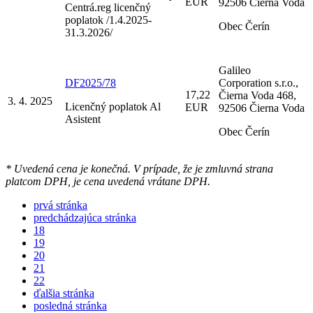
EUR
92506 Čierna Voda
Centrá.reg licenčný
poplatok /1.4.2025-
Obec Čerín
31.3.2026/
Galileo
DF2025/78
Corporation s.r.o.,
17,22
Čierna Voda 468,
3. 4. 2025
Licenčný poplatok Al
EUR
92506 Čierna Voda
Asistent
Obec Čerín
* Uvedená cena je konečná. V prípade, že je zmluvná strana
platcom DPH, je cena uvedená vrátane DPH.
prvá stránka
predchádzajúca stránka
18
19
20
21
22
ďalšia stránka
posledná stránka