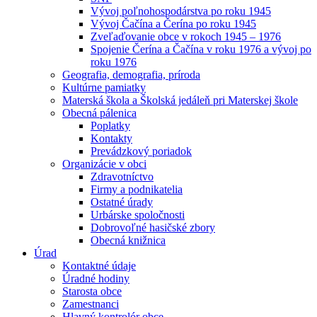
Vývoj poľnohospodárstva po roku 1945
Vývoj Čačína a Čerína po roku 1945
Zveľaďovanie obce v rokoch 1945 – 1976
Spojenie Čerína a Čačína v roku 1976 a vývoj po
roku 1976
Geografia, demografia, príroda
Kultúrne pamiatky
Materská škola a Školská jedáleň pri Materskej škole
Obecná pálenica
Poplatky
Kontakty
Prevádzkový poriadok
Organizácie v obci
Zdravotníctvo
Firmy a podnikatelia
Ostatné úrady
Urbárske spoločnosti
Dobrovoľné hasičské zbory
Obecná knižnica
Úrad
Kontaktné údaje
Úradné hodiny
Starosta obce
Zamestnanci
Hlavný kontrolór obce