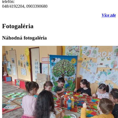
telefón:
048/4192204, 0903390680
Více zde
Fotogaléria
Náhodná fotogaléria