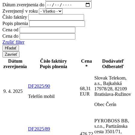
Dátum zverejnenia do
Zverejnený v roku
Číslo faktúry
Popis plnenia
Cena od
Cena do
Zrušiť filter
Zavrieť
Dátum
Číslo faktúry
Cena
Dodávateľ
zverejnenia
Popis plnenia
*
Odberateľ
Slovak Telekom,
a.s., Bajkalská
DF2025/90
68,31
17978/28, 82109
9. 4. 2025
EUR
Bratislava-Ružinov
Telefón mobil
Obec Čerín
PYROBOSS BB,
s.r.o., Partizánska
DF2025/89
cesta 3501/71,
476,72