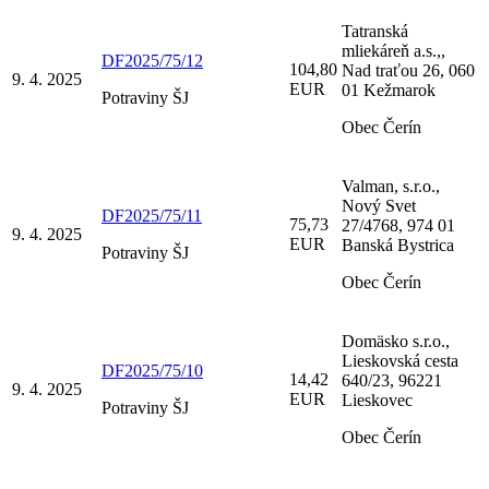
Tatranská
mliekáreň a.s.,,
DF2025/75/12
104,80
Nad traťou 26, 060
9. 4. 2025
EUR
01 Kežmarok
Potraviny ŠJ
Obec Čerín
Valman, s.r.o.,
Nový Svet
DF2025/75/11
75,73
27/4768, 974 01
9. 4. 2025
EUR
Banská Bystrica
Potraviny ŠJ
Obec Čerín
Domäsko s.r.o.,
Lieskovská cesta
DF2025/75/10
14,42
640/23, 96221
9. 4. 2025
EUR
Lieskovec
Potraviny ŠJ
Obec Čerín