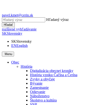
pavel.kmet@cerin.sk
Hľadaný výraz
Hľadať
rozšírené vyhľadávanie
SK
Slovensky
SK
Slovensky
EN
English
Menu
Obec
História
Digitalizácia obecnej kroniky
História vzniku Čačína a Čerína
Zvyky a obyčaje
Bývanie
Zamestnanie
Odievanie
Náboženstvo
Školstvo a kultúra
SNP