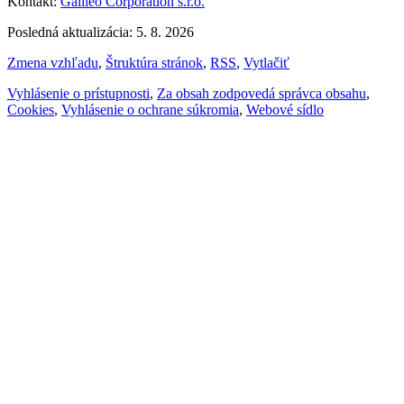
Kontakt:
Galileo Corporation s.r.o.
Posledná aktualizácia: 5. 8. 2026
Zmena vzhľadu
,
Štruktúra stránok
,
RSS
,
Vytlačiť
Vyhlásenie o prístupnosti
,
Za obsah zodpovedá správca obsahu
,
Cookies
,
Vyhlásenie o ochrane súkromia
,
Webové sídlo