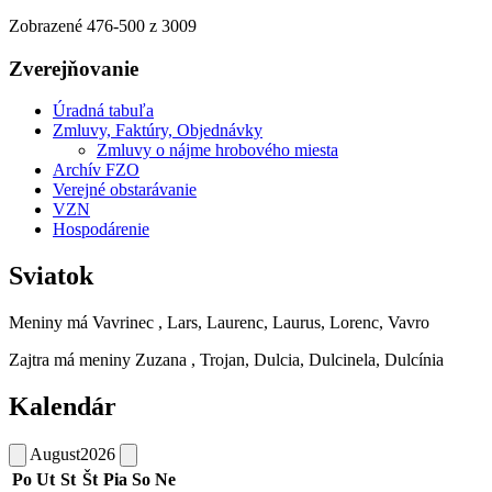
Zobrazené
476
-
500
z 3009
Zverejňovanie
Úradná tabuľa
Zmluvy, Faktúry, Objednávky
Zmluvy o nájme hrobového miesta
Archív FZO
Verejné obstarávanie
VZN
Hospodárenie
Sviatok
Meniny má
Vavrinec
, Lars, Laurenc, Laurus, Lorenc, Vavro
Zajtra má meniny
Zuzana
, Trojan, Dulcia, Dulcinela, Dulcínia
Kalendár
August
2026
Po
Ut
St
Št
Pia
So
Ne