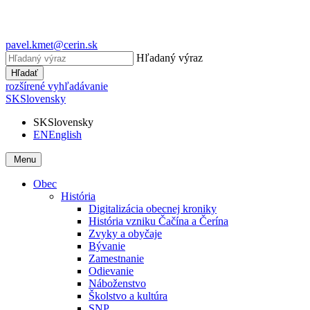
pavel.kmet@cerin.sk
Hľadaný výraz
Hľadať
rozšírené vyhľadávanie
SK
Slovensky
SK
Slovensky
EN
English
Menu
Obec
História
Digitalizácia obecnej kroniky
História vzniku Čačína a Čerína
Zvyky a obyčaje
Bývanie
Zamestnanie
Odievanie
Náboženstvo
Školstvo a kultúra
SNP