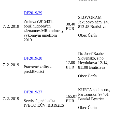
DF2019/29
SLOVGRAM,
Zmluva č.915431-
Jakubovo nám. 14,
38,40
použ.hudobných
7. 2. 2019
813 48 Bratislava
EUR
záznamov-MRo odmeny
výkonným umelcom
Obec Čerín
2019
Dr. Josef Raabe
DF2019/28
Slovensko, s.r.o.,
17,00
Heydukova 12-14,
7. 2. 2019
Pracovné zošity -
EUR
81108 Bratislava
preddškoláci
Obec Čerín
KURTA spol. s r.o.,
DF2019/27
Partizánska, 97401
165,07
7. 2. 2019
Banská Bystrica
Servisná prehliadka
EUR
IVECO EČV: BB192ES
Obec Čerín