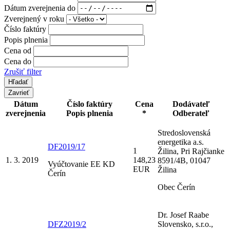
Dátum zverejnenia do
Zverejnený v roku
Číslo faktúry
Popis plnenia
Cena od
Cena do
Zrušiť filter
Zavrieť
Dátum
Číslo faktúry
Cena
Dodávateľ
zverejnenia
Popis plnenia
*
Odberateľ
Stredoslovenská
energetika a.s.
DF2019/17
1
Žilina, Pri Rajčianke
1. 3. 2019
148,23
8591/4B, 01047
Vyúčtovanie EE KD
EUR
Žilina
Čerín
Obec Čerín
Dr. Josef Raabe
DFZ2019/2
Slovensko, s.r.o.,