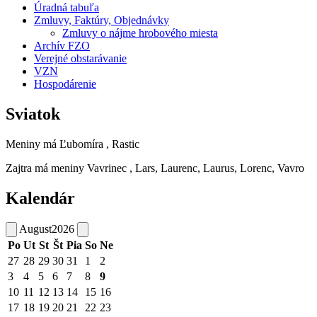
Úradná tabuľa
Zmluvy, Faktúry, Objednávky
Zmluvy o nájme hrobového miesta
Archív FZO
Verejné obstarávanie
VZN
Hospodárenie
Sviatok
Meniny má
Ľubomíra
, Rastic
Zajtra má meniny
Vavrinec
, Lars, Laurenc, Laurus, Lorenc, Vavro
Kalendár
August
2026
Po
Ut
St
Št
Pia
So
Ne
27
28
29
30
31
1
2
3
4
5
6
7
8
9
10
11
12
13
14
15
16
17
18
19
20
21
22
23