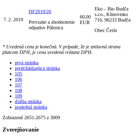
Eko – Bio Budča
DF2019/26
s.r.o., Klinovisko
60,00
7. 2. 2019
716, 96233 Budča
Prevzatie a zhodnotenie
EUR
odpadov Pálenica
Obec Čerín
* Uvedená cena je konečná. V prípade, že je zmluvná strana
platcom DPH, je cena uvedená vrátane DPH.
prvá stránka
predchádzajúca stránka
105
106
107
108
109
ďalšia stránka
posledná stránka
Zobrazené
2651
-
2675
z 3009
Zverejňovanie