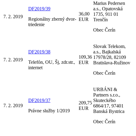
Marius Pedersen
DF2019/39
a.s., Opatovská
36,00
1735, 911 01
7. 2. 2019
Regionálny zberný dvor-
EUR
Trenčín
triedenie
Obec Čerín
Slovak Telekom,
DF2019/38
a.s., Bajkalská
109,36
17978/28, 82109
7. 2. 2019
Telefón, OU, Šj, zdr.str.,
EUR
Bratislava-Ružinov
internet
Obec Čerín
URBÁNI &
Partners s.r.o.,
DF2019/37
Skuteckého
209,75
7. 2. 2019
6864/17, 97401
EUR
Právne služby 1/2019
Banská Bystrica
Obec Čerín