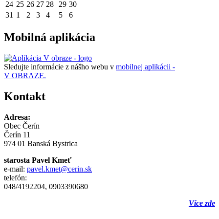
24
25
26
27
28
29
30
31
1
2
3
4
5
6
Mobilná aplikácia
Sledujte informácie z nášho webu v
mobilnej aplikácii -
V OBRAZE.
Kontakt
Adresa:
Obec Čerín
Čerín 11
974 01 Banská Bystrica
starosta Pavel Kmeť
e-mail:
pavel.kmet@cerin.sk
telefón:
048/4192204, 0903390680
Více zde