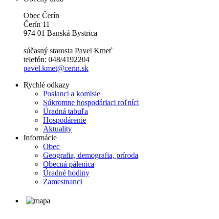
Obec Čerín
Čerín 11
974 01 Banská Bystrica
súčasný starosta Pavel Kmeť
telefón: 048/4192204
pavel.kmet@cerin.sk
Rychlé odkazy
Poslanci a komisie
Súkromne hospodáriaci roľníci
Úradná tabuľa
Hospodárenie
Aktuality
Informácie
Obec
Geografia, demografia, príroda
Obecná pálenica
Úradné hodiny
Zamestnanci