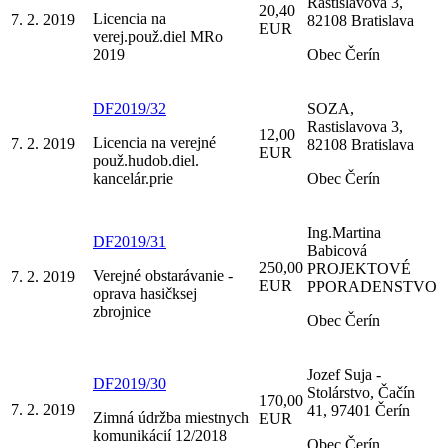
Rastislavova 3,
20,40
Licencia na
7. 2. 2019
82108 Bratislava
EUR
verej.použ.diel MRo
2019
Obec Čerín
DF2019/32
SOZA,
Rastislavova 3,
12,00
Licencia na verejné
7. 2. 2019
82108 Bratislava
EUR
použ.hudob.diel.
kancelár.prie
Obec Čerín
Ing.Martina
DF2019/31
Babicová
250,00
PROJEKTOVÉ
Verejné obstarávanie -
7. 2. 2019
EUR
PPORADENSTVO
oprava hasičksej
zbrojnice
Obec Čerín
Jozef Suja -
DF2019/30
Stolárstvo, Čačín
170,00
7. 2. 2019
41, 97401 Čerín
Zimná údržba miestnych
EUR
komunikácií 12/2018
Obec Čerín