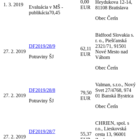
0,00
Heydukova 12-14,
1. 3. 2019
Evaluácia v MŠ -
EUR
81108 Bratislava
publikácia70,45
Obec Čerín
Bidfood Slovakia s.
r. o., Piešťanská
DF2019/28/9
2321/71, 91501
62,11
27. 2. 2019
Nové Mesto nad
EUR
Potraviny ŠJ
Váhom
Obec Čerín
Valman, s.r.o., Nový
DF2019/28/8
Svet 27/4768, 974
79,50
27. 2. 2019
01 Banská Bystrica
EUR
Potraviny ŠJ
Obec Čerín
CHRIEN, spol. s
r.o., Lieskovská
DF2019/28/7
55,37
cesta 13, 96001
27. 2. 2019