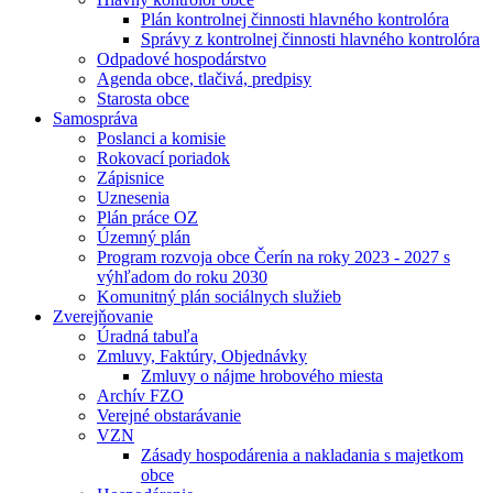
Plán kontrolnej činnosti hlavného kontrolóra
Správy z kontrolnej činnosti hlavného kontrolóra
Odpadové hospodárstvo
Agenda obce, tlačivá, predpisy
Starosta obce
Samospráva
Poslanci a komisie
Rokovací poriadok
Zápisnice
Uznesenia
Plán práce OZ
Územný plán
Program rozvoja obce Čerín na roky 2023 - 2027 s
výhľadom do roku 2030
Komunitný plán sociálnych služieb
Zverejňovanie
Úradná tabuľa
Zmluvy, Faktúry, Objednávky
Zmluvy o nájme hrobového miesta
Archív FZO
Verejné obstarávanie
VZN
Zásady hospodárenia a nakladania s majetkom
obce