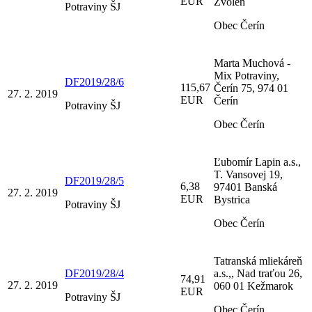
EUR
Zvolen
Potraviny ŠJ
Obec Čerín
Marta Muchová -
Mix Potraviny,
DF2019/28/6
115,67
Čerín 75, 974 01
27. 2. 2019
EUR
Čerín
Potraviny ŠJ
Obec Čerín
Ľubomír Lapin a.s.,
T. Vansovej 19,
DF2019/28/5
6,38
97401 Banská
27. 2. 2019
EUR
Bystrica
Potraviny ŠJ
Obec Čerín
Tatranská mliekáreň
DF2019/28/4
a.s.,, Nad traťou 26,
74,91
27. 2. 2019
060 01 Kežmarok
EUR
Potraviny ŠJ
Obec Čerín