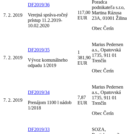
Poradca
DF2019/36
podnikateľa s.r.o,
117,00
Martina Rázusa
Verejná správa-ročný
7. 2. 2019
EUR
23A, 01001 Žilina
prístup 11.2.2019-
10.02.2020
Obec Čerín
Marius Pedersen
DF2019/35
a.s., Opatovská
1
1735, 911 01
7. 2. 2019
381,90
Vývoz komunálneho
Trenčín
EUR
odpadu 1/2019
Obec Čerín
Marius Pedersen
DF2019/34
a.s., Opatovská
7,87
1735, 911 01
7. 2. 2019
Prenájom 1100 l nádob
EUR
Trenčín
1/2018
Obec Čerín
DF2019/33
SOZA,