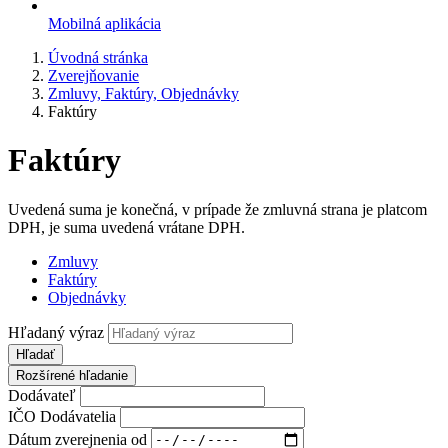
Mobilná aplikácia
Úvodná stránka
Zverejňovanie
Zmluvy, Faktúry, Objednávky
Faktúry
Faktúry
Uvedená suma je konečná, v prípade že zmluvná strana je platcom
DPH, je suma uvedená vrátane DPH.
Zmluvy
Faktúry
Objednávky
Hľadaný výraz
Hľadať
Rozšírené hľadanie
Dodávateľ
IČO Dodávatelia
Dátum zverejnenia od