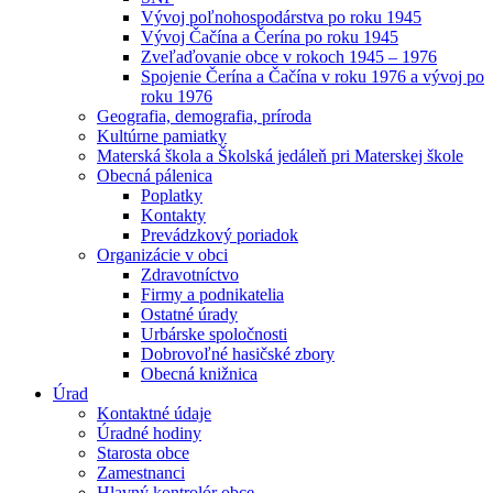
Vývoj poľnohospodárstva po roku 1945
Vývoj Čačína a Čerína po roku 1945
Zveľaďovanie obce v rokoch 1945 – 1976
Spojenie Čerína a Čačína v roku 1976 a vývoj po
roku 1976
Geografia, demografia, príroda
Kultúrne pamiatky
Materská škola a Školská jedáleň pri Materskej škole
Obecná pálenica
Poplatky
Kontakty
Prevádzkový poriadok
Organizácie v obci
Zdravotníctvo
Firmy a podnikatelia
Ostatné úrady
Urbárske spoločnosti
Dobrovoľné hasičské zbory
Obecná knižnica
Úrad
Kontaktné údaje
Úradné hodiny
Starosta obce
Zamestnanci
Hlavný kontrolór obce