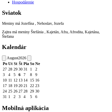
Hospodárenie
Sviatok
Meniny má
Jozefína
, Nehoslav, Jozefa
Zajtra má meniny
Štefánia
, Kajetán, Afra, Afrodita, Kajetána,
Štefana
Kalendár
August
2026
Po
Ut
St
Št
Pia
So
Ne
27
28
29
30
31
1
2
3
4
5
6
7
8
9
10
11
12
13
14
15
16
17
18
19
20
21
22
23
24
25
26
27
28
29
30
31
1
2
3
4
5
6
Mobilná aplikácia