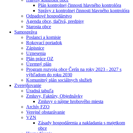
Plán kontrolnej činnosti hlavného kontrolóra
Správy z kontrolnej činnosti hlavného kontrolóra
Odpadové hospodárstvo
Agenda obce, tlačivá, predpisy
Starosta obce
Samospráva
Poslanci a komisie
Rokovací poriadok
Zápisnice
Uznesenia
Plán práce OZ
Územný plán
Program rozvoja obce Čerín na roky 2023 - 2027 s
výhľadom do roku 2030
Komunitný plán sociálnych služieb
Zverejňovanie
Úradná tabuľa
Zmluvy, Faktúry, Objednávky
Zmluvy o nájme hrobového miesta
Archív FZO
Verejné obstarávanie
VZN
Zásady hospodárenia a nakladania s majetkom
obce