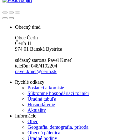
Obecný úrad
Obec Čerín
Čerín 11
974 01 Banská Bystrica
súčasný starosta Pavel Kmeť
telefón: 048/4192204
pavel.kmet@cerin.sk
Rychlé odkazy
Poslanci a komisie
Súkromne hospodáriaci roľníci
Úradná tabuľa
Hospodárenie
Aktuality
Informácie
Obec
Geografia, demografia, príroda
Obecná pálenica
Úradné hodiny