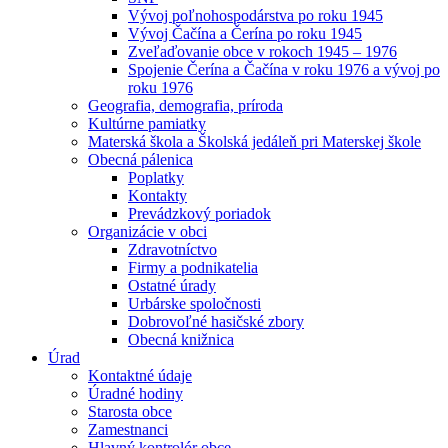
Vývoj poľnohospodárstva po roku 1945
Vývoj Čačína a Čerína po roku 1945
Zveľaďovanie obce v rokoch 1945 – 1976
Spojenie Čerína a Čačína v roku 1976 a vývoj po
roku 1976
Geografia, demografia, príroda
Kultúrne pamiatky
Materská škola a Školská jedáleň pri Materskej škole
Obecná pálenica
Poplatky
Kontakty
Prevádzkový poriadok
Organizácie v obci
Zdravotníctvo
Firmy a podnikatelia
Ostatné úrady
Urbárske spoločnosti
Dobrovoľné hasičské zbory
Obecná knižnica
Úrad
Kontaktné údaje
Úradné hodiny
Starosta obce
Zamestnanci
Hlavný kontrolór obce