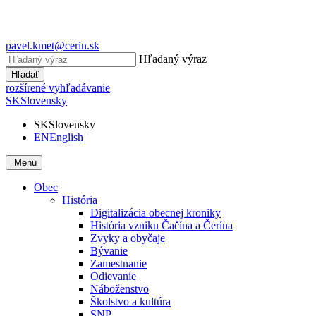
pavel.kmet@cerin.sk
Hľadaný výraz
Hľadať
rozšírené vyhľadávanie
SK
Slovensky
SK
Slovensky
EN
English
Menu
Obec
História
Digitalizácia obecnej kroniky
História vzniku Čačína a Čerína
Zvyky a obyčaje
Bývanie
Zamestnanie
Odievanie
Náboženstvo
Školstvo a kultúra
SNP