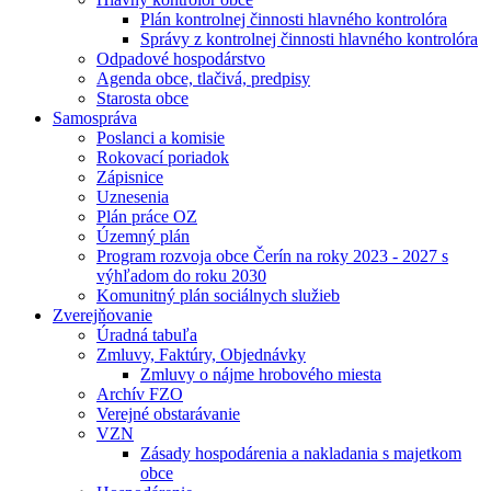
Plán kontrolnej činnosti hlavného kontrolóra
Správy z kontrolnej činnosti hlavného kontrolóra
Odpadové hospodárstvo
Agenda obce, tlačivá, predpisy
Starosta obce
Samospráva
Poslanci a komisie
Rokovací poriadok
Zápisnice
Uznesenia
Plán práce OZ
Územný plán
Program rozvoja obce Čerín na roky 2023 - 2027 s
výhľadom do roku 2030
Komunitný plán sociálnych služieb
Zverejňovanie
Úradná tabuľa
Zmluvy, Faktúry, Objednávky
Zmluvy o nájme hrobového miesta
Archív FZO
Verejné obstarávanie
VZN
Zásady hospodárenia a nakladania s majetkom
obce