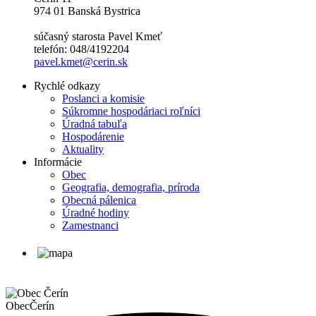
974 01 Banská Bystrica
súčasný starosta Pavel Kmeť
telefón: 048/4192204
pavel.kmet@cerin.sk
Rychlé odkazy
Poslanci a komisie
Súkromne hospodáriaci roľníci
Úradná tabuľa
Hospodárenie
Aktuality
Informácie
Obec
Geografia, demografia, príroda
Obecná pálenica
Úradné hodiny
Zamestnanci
Obec
Čerín