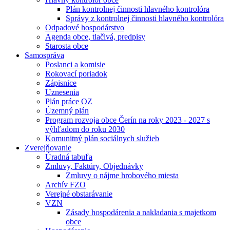
Plán kontrolnej činnosti hlavného kontrolóra
Správy z kontrolnej činnosti hlavného kontrolóra
Odpadové hospodárstvo
Agenda obce, tlačivá, predpisy
Starosta obce
Samospráva
Poslanci a komisie
Rokovací poriadok
Zápisnice
Uznesenia
Plán práce OZ
Územný plán
Program rozvoja obce Čerín na roky 2023 - 2027 s
výhľadom do roku 2030
Komunitný plán sociálnych služieb
Zverejňovanie
Úradná tabuľa
Zmluvy, Faktúry, Objednávky
Zmluvy o nájme hrobového miesta
Archív FZO
Verejné obstarávanie
VZN
Zásady hospodárenia a nakladania s majetkom
obce