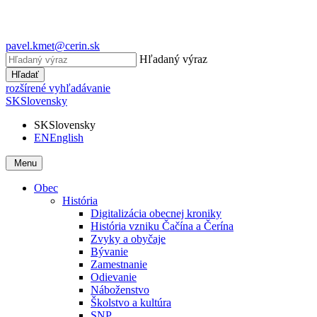
pavel.kmet@cerin.sk
Hľadaný výraz
Hľadať
rozšírené vyhľadávanie
SK
Slovensky
SK
Slovensky
EN
English
Menu
Obec
História
Digitalizácia obecnej kroniky
História vzniku Čačína a Čerína
Zvyky a obyčaje
Bývanie
Zamestnanie
Odievanie
Náboženstvo
Školstvo a kultúra
SNP