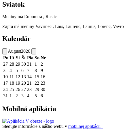
Sviatok
Meniny má
Ľubomíra
, Rastic
Zajtra má meniny
Vavrinec
, Lars, Laurenc, Laurus, Lorenc, Vavro
Kalendár
August
2026
Po
Ut
St
Št
Pia
So
Ne
27
28
29
30
31
1
2
3
4
5
6
7
8
9
10
11
12
13
14
15
16
17
18
19
20
21
22
23
24
25
26
27
28
29
30
31
1
2
3
4
5
6
Mobilná aplikácia
Sledujte informácie z nášho webu v
mobilnej aplikácii -