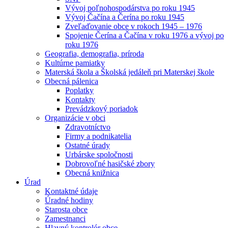
Vývoj poľnohospodárstva po roku 1945
Vývoj Čačína a Čerína po roku 1945
Zveľaďovanie obce v rokoch 1945 – 1976
Spojenie Čerína a Čačína v roku 1976 a vývoj po
roku 1976
Geografia, demografia, príroda
Kultúrne pamiatky
Materská škola a Školská jedáleň pri Materskej škole
Obecná pálenica
Poplatky
Kontakty
Prevádzkový poriadok
Organizácie v obci
Zdravotníctvo
Firmy a podnikatelia
Ostatné úrady
Urbárske spoločnosti
Dobrovoľné hasičské zbory
Obecná knižnica
Úrad
Kontaktné údaje
Úradné hodiny
Starosta obce
Zamestnanci
Hlavný kontrolór obce