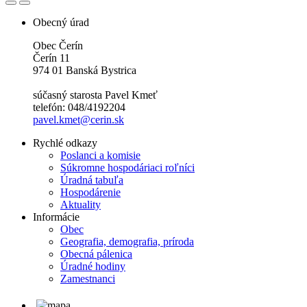
Obecný úrad
Obec Čerín
Čerín 11
974 01 Banská Bystrica
súčasný starosta Pavel Kmeť
telefón: 048/4192204
pavel.kmet@cerin.sk
Rychlé odkazy
Poslanci a komisie
Súkromne hospodáriaci roľníci
Úradná tabuľa
Hospodárenie
Aktuality
Informácie
Obec
Geografia, demografia, príroda
Obecná pálenica
Úradné hodiny
Zamestnanci