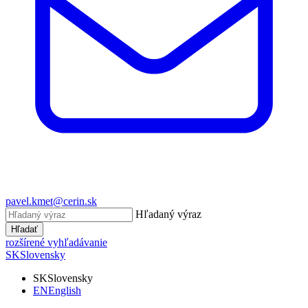
pavel.kmet@cerin.sk
Hľadaný výraz
Hľadať
rozšírené vyhľadávanie
SK
Slovensky
SK
Slovensky
EN
English