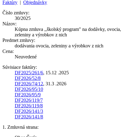
Faktúry
|
Objednávky
Číslo zmluvy:
30/2025
Názov:
Kúpna zmluva ,,školský program" na dodávky, ovocia,
zeleniny a výrobkov z nich
Predmet zmluvy:
dodávania ovocia, zeleniny a výrobkov z nich
Cena:
Neuvedené
Súvisiace faktúry:
DF2025/261/6
, 15.12 .2025
DF2026/52/8
DF2026/74/12
, 31.3 .2026
DF2026/95/10
DF2026/95/9
DF2026/119/7
DF2026/119/8
DF2026/141/3
DF2026/141/8
1. Zmluvná strana: