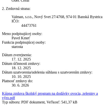
Obec Čerín
2. Zmluvná strana:
Valman, s.r.o., Nový Svet 27/4768, 974 01 Banská Bystrica
IČO:
44473761
Meno podpisujúcej osoby:
Pavel Kmeť
Funkcia podpisujúcej osoby:
starosta
Dátum zverejnenia:
17. 12. 2025
Dátum účinnosti zmluvy:
18. 12. 2025
Dátum uzatvorenia/udelenia súhlasu s uzatvorením zmluvy:
10. 10. 2025
Platnosť zmluvy do:
30. 6. 2026
Kúpna zmluva školský program na dodávky ovocia, zeleniny a
výro.pdf
Typ súboru: PDF dokument, Veľkosť: 541,37 kB