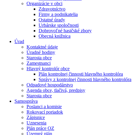
Organizácie v obci
Zdravotníctvo
Firmy a podnikatelia
Ostatné úrady
Urbárske spoločnosti
Dobrovoľné hasičské zbory
Obecná knižnica
Úrad
Kontaktné údaje
Úradné hodiny
Starosta obce
Zamestnanci
Hlavný kontrolór obce
Plán kontrolnej činnosti hlavného kontrolóra
Správy z kontrolnej činnosti hlavného kontrolóra
Odpadové hospodárstvo
Agenda obce, tlačivá, predpisy
Starosta obce
Samospráva
Poslanci a komisie
Rokovací poriadok
Zápisnice
Uznesenia
Plán práce OZ
Územný plán