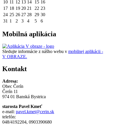
10
11
12
13
14
15
16
17
18
19
20
21
22
23
24
25
26
27
28
29
30
31
1
2
3
4
5
6
Mobilná aplikácia
Sledujte informácie z nášho webu v
mobilnej aplikácii -
V OBRAZE.
Kontakt
Adresa:
Obec Čerín
Čerín 11
974 01 Banská Bystrica
starosta Pavel Kmeť
e-mail:
pavel.kmet@cerin.sk
telefón:
048/4192204, 0903390680