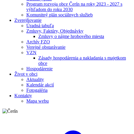
Program rozvoja obce Čerín na roky 2023 - 2027 s
výhľadom do roku 2030
Komunitný plán sociálnych služieb
Zverejňovanie
Úradná tabuľa
Zmluvy, Faktúry, Objednávky
Zmluvy o nájme hrobového miesta
Archív FZO
Verejné obstarávanie
VZN
Zásady hospodárenia a nakladania s majetkom
obce
Hospodárenie
Život v obci
Aktuality
Kalendár akcií
Fotogaléria
Kontakty
Mapa webu