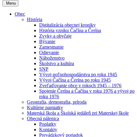
Menu
Obec
História
Digitalizácia obecnej kroniky
História vzniku Čačína a Čerína
Zvyky a obyčaje
Bývanie
Zamestnanie
Odievanie
Náboženstvo
Školstvo a kultúra
SNP
Vývoj poľnohospodárstva po roku 1945
Vývoj Čačína a Čerína po roku 1945
Zveľaďovanie obce v rokoch 1945 – 1976
Spojenie Čerína a Čačína v roku 1976 a vývoj po
roku 1976
Geografia, demografia, príroda
Kultúrne pamiatky
Materská škola a Školská jedáleň pri Materskej škole
Obecná pálenica
Poplatky
Kontakty
Prevádzkový poriadok