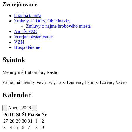
Zverejňovanie
Úradná tabuľa
Zmluvy, Faktúry, Objednávky
Zmluvy o nájme hrobového miesta
Archív FZO
Verejné obstarávanie
VZN
Hospodárenie
Sviatok
Meniny má
Ľubomíra
, Rastic
Zajtra má meniny
Vavrinec
, Lars, Laurenc, Laurus, Lorenc, Vavro
Kalendár
August
2026
Po
Ut
St
Št
Pia
So
Ne
27
28
29
30
31
1
2
3
4
5
6
7
8
9