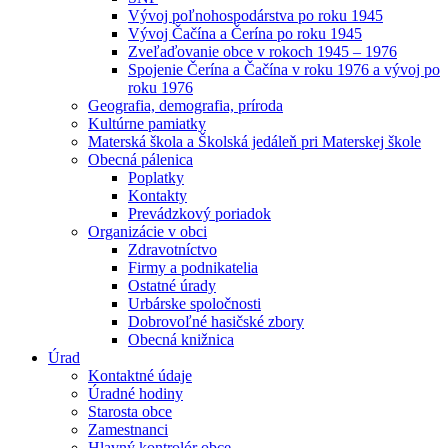
Vývoj poľnohospodárstva po roku 1945
Vývoj Čačína a Čerína po roku 1945
Zveľaďovanie obce v rokoch 1945 – 1976
Spojenie Čerína a Čačína v roku 1976 a vývoj po
roku 1976
Geografia, demografia, príroda
Kultúrne pamiatky
Materská škola a Školská jedáleň pri Materskej škole
Obecná pálenica
Poplatky
Kontakty
Prevádzkový poriadok
Organizácie v obci
Zdravotníctvo
Firmy a podnikatelia
Ostatné úrady
Urbárske spoločnosti
Dobrovoľné hasičské zbory
Obecná knižnica
Úrad
Kontaktné údaje
Úradné hodiny
Starosta obce
Zamestnanci
Hlavný kontrolór obce