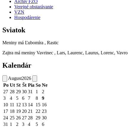
Archív FZO
Verejné obstarávanie
VZN
Hospodárenie
Sviatok
Meniny má
Ľubomíra
, Rastic
Zajtra má meniny
Vavrinec
, Lars, Laurenc, Laurus, Lorenc, Vavro
Kalendár
August
2026
Po
Ut
St
Št
Pia
So
Ne
27
28
29
30
31
1
2
3
4
5
6
7
8
9
10
11
12
13
14
15
16
17
18
19
20
21
22
23
24
25
26
27
28
29
30
31
1
2
3
4
5
6