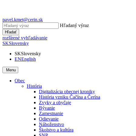
pavel.kmet@cerin.sk
Hľadaný výraz
Hľadať
rozšírené vyhľadávanie
SK
Slovensky
SK
Slovensky
EN
English
Menu
Obec
História
Digitalizácia obecnej kroniky
História vzniku Čačína a Čerína
Zvyky a obyčaje
Bývanie
Zamestnanie
Odievanie
Náboženstvo
Školstvo a kultúra
SNP