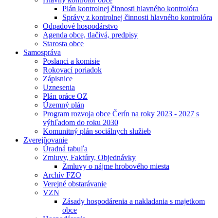
Plán kontrolnej činnosti hlavného kontrolóra
Správy z kontrolnej činnosti hlavného kontrolóra
Odpadové hospodárstvo
Agenda obce, tlačivá, predpisy
Starosta obce
Samospráva
Poslanci a komisie
Rokovací poriadok
Zápisnice
Uznesenia
Plán práce OZ
Územný plán
Program rozvoja obce Čerín na roky 2023 - 2027 s
výhľadom do roku 2030
Komunitný plán sociálnych služieb
Zverejňovanie
Úradná tabuľa
Zmluvy, Faktúry, Objednávky
Zmluvy o nájme hrobového miesta
Archív FZO
Verejné obstarávanie
VZN
Zásady hospodárenia a nakladania s majetkom
obce