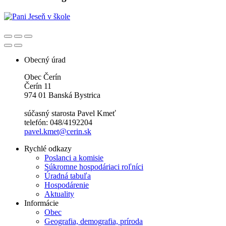
Obecný úrad
Obec Čerín
Čerín 11
974 01 Banská Bystrica
súčasný starosta Pavel Kmeť
telefón: 048/4192204
pavel.kmet@cerin.sk
Rychlé odkazy
Poslanci a komisie
Súkromne hospodáriaci roľníci
Úradná tabuľa
Hospodárenie
Aktuality
Informácie
Obec
Geografia, demografia, príroda