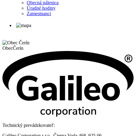
Obecná pálenica
Úradné hodiny
Zamestnanci
Obec
Čerín
Technický prevádzkovateľ:
Galileo Corporation s.r.o., Čierna Voda 468, 925 06