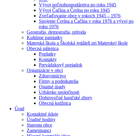
Vývoj poľnohospodárstva po roku 1945
Vývoj Čačína a Čerína po roku 1945
Zveľaďovanie obce v rokoch 1945 – 1976
Spojenie Čerína a Čačína v roku 1976 a vývoj po
roku 1976
Geografia, demografia, príroda
Kultúrne pamiatky
Materská škola a Školská jedáleň pri Materskej škole
Obecná pálenica
Poplatky
Kontakty
Prevádzkový poriadok
Organizácie v obci
Zdravotníctvo
Firmy a podnikatelia
Ostatné úrady
Urbárske spoločnosti
Dobrovoľné hasičské zbory
Obecná knižnica
Úrad
Kontaktné údaje
Úradné hodiny
Starosta obce
Zamestnanci
Hlavný kontrolór obce