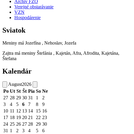
Archív FZO
Verejné obstarávanie
VZN
Hospodárenie
Sviatok
Meniny má
Jozefína
, Nehoslav, Jozefa
Zajtra má meniny
Štefánia
, Kajetán, Afra, Afrodita, Kajetána,
Štefana
Kalendár
August
2026
Po
Ut
St
Št
Pia
So
Ne
27
28
29
30
31
1
2
3
4
5
6
7
8
9
10
11
12
13
14
15
16
17
18
19
20
21
22
23
24
25
26
27
28
29
30
31
1
2
3
4
5
6