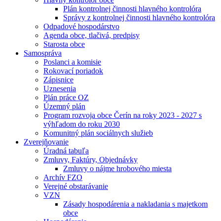
Plán kontrolnej činnosti hlavného kontrolóra
Správy z kontrolnej činnosti hlavného kontrolóra
Odpadové hospodárstvo
Agenda obce, tlačivá, predpisy
Starosta obce
Samospráva
Poslanci a komisie
Rokovací poriadok
Zápisnice
Uznesenia
Plán práce OZ
Územný plán
Program rozvoja obce Čerín na roky 2023 - 2027 s
výhľadom do roku 2030
Komunitný plán sociálnych služieb
Zverejňovanie
Úradná tabuľa
Zmluvy, Faktúry, Objednávky
Zmluvy o nájme hrobového miesta
Archív FZO
Verejné obstarávanie
VZN
Zásady hospodárenia a nakladania s majetkom
obce