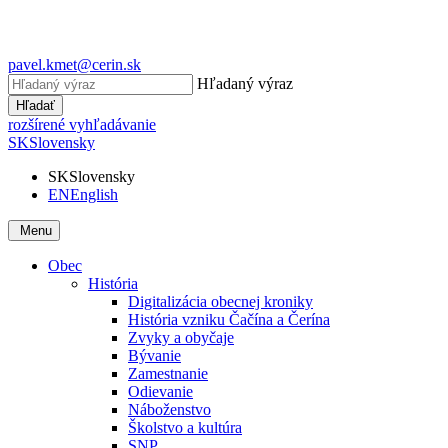
pavel.kmet@cerin.sk
Hľadaný výraz
Hľadať
rozšírené vyhľadávanie
SK
Slovensky
SK
Slovensky
EN
English
Menu
Obec
História
Digitalizácia obecnej kroniky
História vzniku Čačína a Čerína
Zvyky a obyčaje
Bývanie
Zamestnanie
Odievanie
Náboženstvo
Školstvo a kultúra
SNP