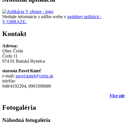
Sledujte informácie z nášho webu v
mobilnej aplikácii -
V OBRAZE.
Kontakt
Adresa:
Obec Čerín
Čerín 11
974 01 Banská Bystrica
starosta Pavel Kmeť
e-mail:
pavel.kmet@cerin.sk
telefón:
048/4192204, 0903390680
Více zde
Fotogaléria
Náhodná fotogaléria