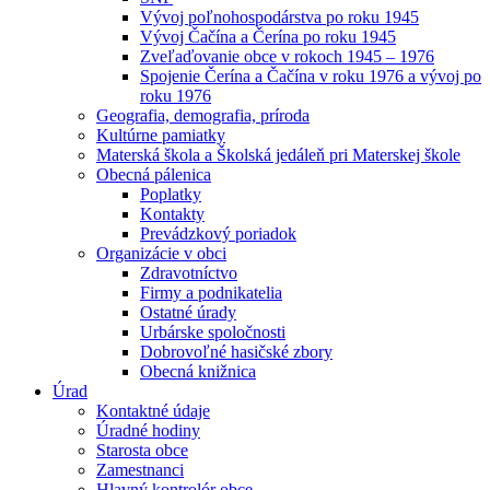
Vývoj poľnohospodárstva po roku 1945
Vývoj Čačína a Čerína po roku 1945
Zveľaďovanie obce v rokoch 1945 – 1976
Spojenie Čerína a Čačína v roku 1976 a vývoj po
roku 1976
Geografia, demografia, príroda
Kultúrne pamiatky
Materská škola a Školská jedáleň pri Materskej škole
Obecná pálenica
Poplatky
Kontakty
Prevádzkový poriadok
Organizácie v obci
Zdravotníctvo
Firmy a podnikatelia
Ostatné úrady
Urbárske spoločnosti
Dobrovoľné hasičské zbory
Obecná knižnica
Úrad
Kontaktné údaje
Úradné hodiny
Starosta obce
Zamestnanci
Hlavný kontrolór obce