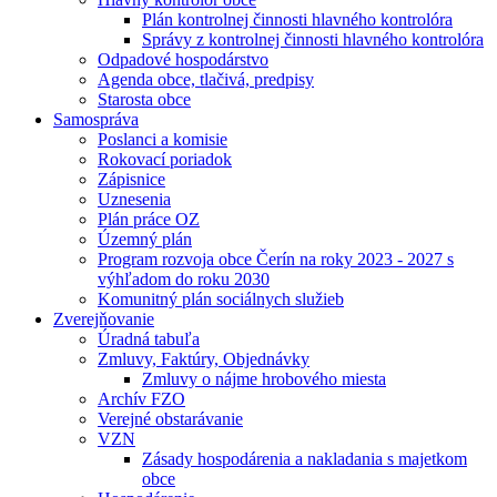
Plán kontrolnej činnosti hlavného kontrolóra
Správy z kontrolnej činnosti hlavného kontrolóra
Odpadové hospodárstvo
Agenda obce, tlačivá, predpisy
Starosta obce
Samospráva
Poslanci a komisie
Rokovací poriadok
Zápisnice
Uznesenia
Plán práce OZ
Územný plán
Program rozvoja obce Čerín na roky 2023 - 2027 s
výhľadom do roku 2030
Komunitný plán sociálnych služieb
Zverejňovanie
Úradná tabuľa
Zmluvy, Faktúry, Objednávky
Zmluvy o nájme hrobového miesta
Archív FZO
Verejné obstarávanie
VZN
Zásady hospodárenia a nakladania s majetkom
obce