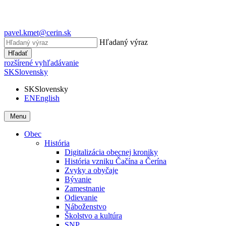
pavel.kmet@cerin.sk
Hľadaný výraz
Hľadať
rozšírené vyhľadávanie
SK
Slovensky
SK
Slovensky
EN
English
Menu
Obec
História
Digitalizácia obecnej kroniky
História vzniku Čačína a Čerína
Zvyky a obyčaje
Bývanie
Zamestnanie
Odievanie
Náboženstvo
Školstvo a kultúra
SNP