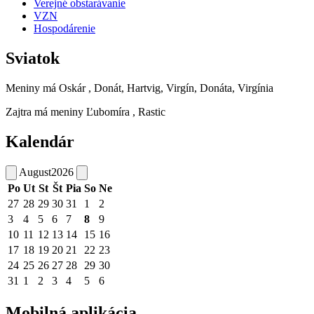
Verejné obstarávanie
VZN
Hospodárenie
Sviatok
Meniny má
Oskár
, Donát, Hartvig, Virgín, Donáta, Virgínia
Zajtra má meniny
Ľubomíra
, Rastic
Kalendár
August
2026
Po
Ut
St
Št
Pia
So
Ne
27
28
29
30
31
1
2
3
4
5
6
7
8
9
10
11
12
13
14
15
16
17
18
19
20
21
22
23
24
25
26
27
28
29
30
31
1
2
3
4
5
6
Mobilná aplikácia