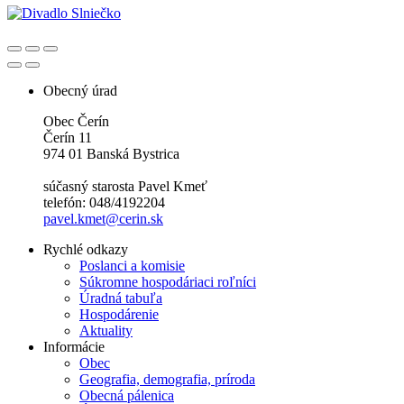
Obecný úrad
Obec Čerín
Čerín 11
974 01 Banská Bystrica
súčasný starosta Pavel Kmeť
telefón: 048/4192204
pavel.kmet@cerin.sk
Rychlé odkazy
Poslanci a komisie
Súkromne hospodáriaci roľníci
Úradná tabuľa
Hospodárenie
Aktuality
Informácie
Obec
Geografia, demografia, príroda
Obecná pálenica