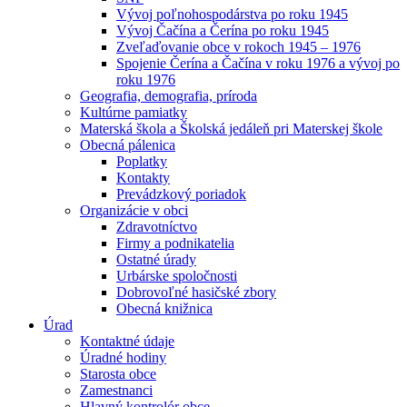
Vývoj poľnohospodárstva po roku 1945
Vývoj Čačína a Čerína po roku 1945
Zveľaďovanie obce v rokoch 1945 – 1976
Spojenie Čerína a Čačína v roku 1976 a vývoj po
roku 1976
Geografia, demografia, príroda
Kultúrne pamiatky
Materská škola a Školská jedáleň pri Materskej škole
Obecná pálenica
Poplatky
Kontakty
Prevádzkový poriadok
Organizácie v obci
Zdravotníctvo
Firmy a podnikatelia
Ostatné úrady
Urbárske spoločnosti
Dobrovoľné hasičské zbory
Obecná knižnica
Úrad
Kontaktné údaje
Úradné hodiny
Starosta obce
Zamestnanci
Hlavný kontrolór obce