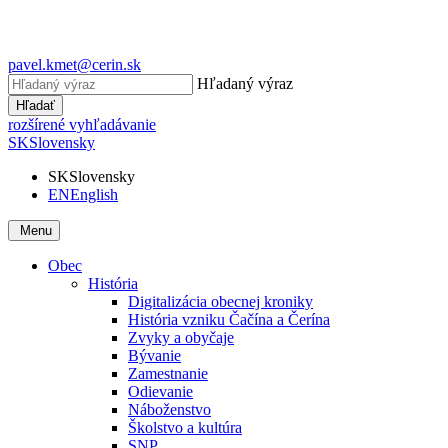
pavel.kmet@cerin.sk
Hľadaný výraz
Hľadať
rozšírené vyhľadávanie
SK
Slovensky
SK
Slovensky
EN
English
Menu
Obec
História
Digitalizácia obecnej kroniky
História vzniku Čačína a Čerína
Zvyky a obyčaje
Bývanie
Zamestnanie
Odievanie
Náboženstvo
Školstvo a kultúra
SNP