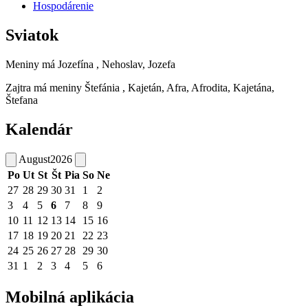
Hospodárenie
Sviatok
Meniny má
Jozefína
, Nehoslav, Jozefa
Zajtra má meniny
Štefánia
, Kajetán, Afra, Afrodita, Kajetána,
Štefana
Kalendár
August
2026
Po
Ut
St
Št
Pia
So
Ne
27
28
29
30
31
1
2
3
4
5
6
7
8
9
10
11
12
13
14
15
16
17
18
19
20
21
22
23
24
25
26
27
28
29
30
31
1
2
3
4
5
6
Mobilná aplikácia