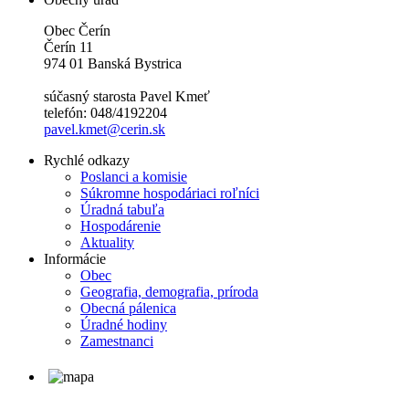
Obec Čerín
Čerín 11
974 01 Banská Bystrica
súčasný starosta Pavel Kmeť
telefón: 048/4192204
pavel.kmet@cerin.sk
Rychlé odkazy
Poslanci a komisie
Súkromne hospodáriaci roľníci
Úradná tabuľa
Hospodárenie
Aktuality
Informácie
Obec
Geografia, demografia, príroda
Obecná pálenica
Úradné hodiny
Zamestnanci