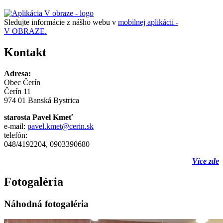
Sledujte informácie z nášho webu v
mobilnej aplikácii -
V OBRAZE.
Kontakt
Adresa:
Obec Čerín
Čerín 11
974 01 Banská Bystrica
starosta Pavel Kmeť
e-mail:
pavel.kmet@cerin.sk
telefón:
048/4192204, 0903390680
Více zde
Fotogaléria
Náhodná fotogaléria