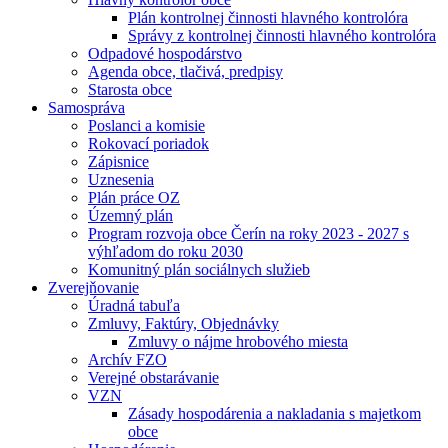
Plán kontrolnej činnosti hlavného kontrolóra
Správy z kontrolnej činnosti hlavného kontrolóra
Odpadové hospodárstvo
Agenda obce, tlačivá, predpisy
Starosta obce
Samospráva
Poslanci a komisie
Rokovací poriadok
Zápisnice
Uznesenia
Plán práce OZ
Územný plán
Program rozvoja obce Čerín na roky 2023 - 2027 s
výhľadom do roku 2030
Komunitný plán sociálnych služieb
Zverejňovanie
Úradná tabuľa
Zmluvy, Faktúry, Objednávky
Zmluvy o nájme hrobového miesta
Archív FZO
Verejné obstarávanie
VZN
Zásady hospodárenia a nakladania s majetkom
obce