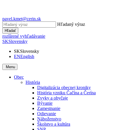
pavel.kmet@cerin.sk
Hľadaný výraz
Hľadať
rozšírené vyhľadávanie
SK
Slovensky
SK
Slovensky
EN
English
Menu
Obec
História
Digitalizácia obecnej kroniky
História vzniku Čačína a Čerína
Zvyky a obyčaje
Bývanie
Zamestnanie
Odievanie
Náboženstvo
Školstvo a kultúra
SNP