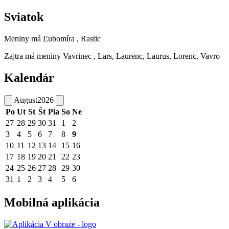
Sviatok
Meniny má
Ľubomíra
, Rastic
Zajtra má meniny
Vavrinec
, Lars, Laurenc, Laurus, Lorenc, Vavro
Kalendár
August
2026
Po
Ut
St
Št
Pia
So
Ne
27
28
29
30
31
1
2
3
4
5
6
7
8
9
10
11
12
13
14
15
16
17
18
19
20
21
22
23
24
25
26
27
28
29
30
31
1
2
3
4
5
6
Mobilná aplikácia