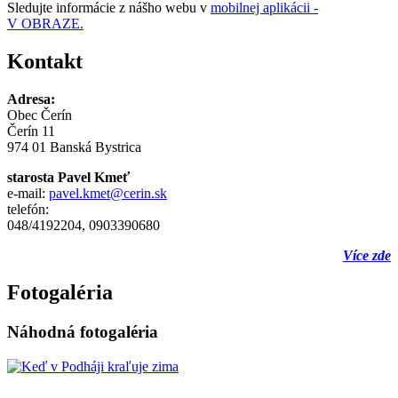
Sledujte informácie z nášho webu v
mobilnej aplikácii -
V OBRAZE.
Kontakt
Adresa:
Obec Čerín
Čerín 11
974 01 Banská Bystrica
starosta Pavel Kmeť
e-mail:
pavel.kmet@cerin.sk
telefón:
048/4192204, 0903390680
Více zde
Fotogaléria
Náhodná fotogaléria