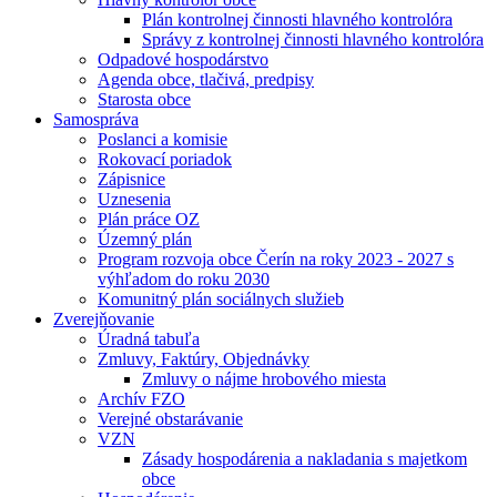
Plán kontrolnej činnosti hlavného kontrolóra
Správy z kontrolnej činnosti hlavného kontrolóra
Odpadové hospodárstvo
Agenda obce, tlačivá, predpisy
Starosta obce
Samospráva
Poslanci a komisie
Rokovací poriadok
Zápisnice
Uznesenia
Plán práce OZ
Územný plán
Program rozvoja obce Čerín na roky 2023 - 2027 s
výhľadom do roku 2030
Komunitný plán sociálnych služieb
Zverejňovanie
Úradná tabuľa
Zmluvy, Faktúry, Objednávky
Zmluvy o nájme hrobového miesta
Archív FZO
Verejné obstarávanie
VZN
Zásady hospodárenia a nakladania s majetkom
obce