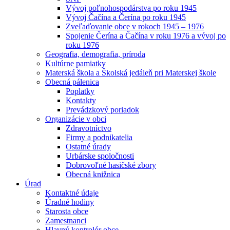
Vývoj poľnohospodárstva po roku 1945
Vývoj Čačína a Čerína po roku 1945
Zveľaďovanie obce v rokoch 1945 – 1976
Spojenie Čerína a Čačína v roku 1976 a vývoj po
roku 1976
Geografia, demografia, príroda
Kultúrne pamiatky
Materská škola a Školská jedáleň pri Materskej škole
Obecná pálenica
Poplatky
Kontakty
Prevádzkový poriadok
Organizácie v obci
Zdravotníctvo
Firmy a podnikatelia
Ostatné úrady
Urbárske spoločnosti
Dobrovoľné hasičské zbory
Obecná knižnica
Úrad
Kontaktné údaje
Úradné hodiny
Starosta obce
Zamestnanci
Hlavný kontrolór obce