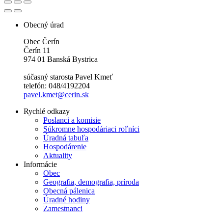
Obecný úrad
Obec Čerín
Čerín 11
974 01 Banská Bystrica
súčasný starosta Pavel Kmeť
telefón: 048/4192204
pavel.kmet@cerin.sk
Rychlé odkazy
Poslanci a komisie
Súkromne hospodáriaci roľníci
Úradná tabuľa
Hospodárenie
Aktuality
Informácie
Obec
Geografia, demografia, príroda
Obecná pálenica
Úradné hodiny
Zamestnanci