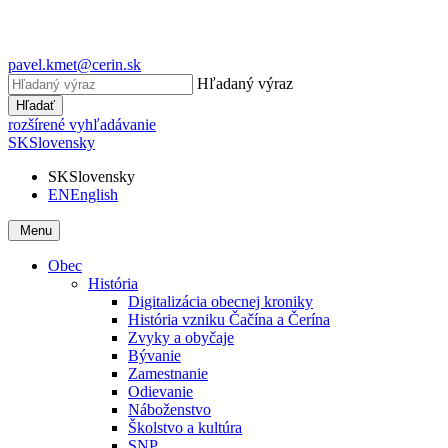
pavel.kmet@cerin.sk
Hľadaný výraz
Hľadať
rozšírené vyhľadávanie
SK
Slovensky
SK
Slovensky
EN
English
Menu
Obec
História
Digitalizácia obecnej kroniky
História vzniku Čačína a Čerína
Zvyky a obyčaje
Bývanie
Zamestnanie
Odievanie
Náboženstvo
Školstvo a kultúra
SNP