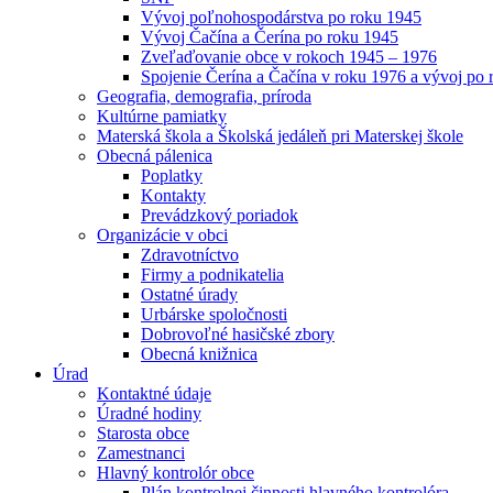
Vývoj poľnohospodárstva po roku 1945
Vývoj Čačína a Čerína po roku 1945
Zveľaďovanie obce v rokoch 1945 – 1976
Spojenie Čerína a Čačína v roku 1976 a vývoj po
Geografia, demografia, príroda
Kultúrne pamiatky
Materská škola a Školská jedáleň pri Materskej škole
Obecná pálenica
Poplatky
Kontakty
Prevádzkový poriadok
Organizácie v obci
Zdravotníctvo
Firmy a podnikatelia
Ostatné úrady
Urbárske spoločnosti
Dobrovoľné hasičské zbory
Obecná knižnica
Úrad
Kontaktné údaje
Úradné hodiny
Starosta obce
Zamestnanci
Hlavný kontrolór obce
Plán kontrolnej činnosti hlavného kontrolóra