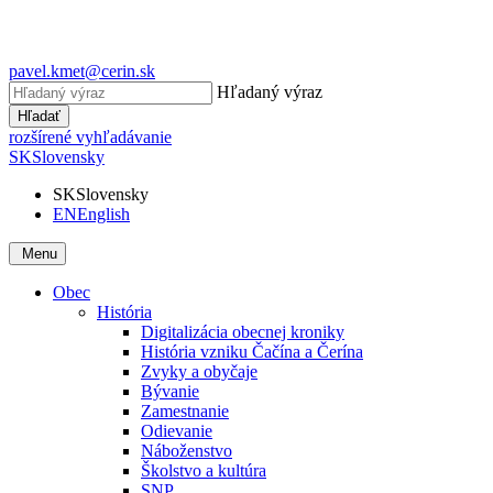
pavel.kmet@cerin.sk
Hľadaný výraz
Hľadať
rozšírené vyhľadávanie
SK
Slovensky
SK
Slovensky
EN
English
Menu
Obec
História
Digitalizácia obecnej kroniky
História vzniku Čačína a Čerína
Zvyky a obyčaje
Bývanie
Zamestnanie
Odievanie
Náboženstvo
Školstvo a kultúra
SNP