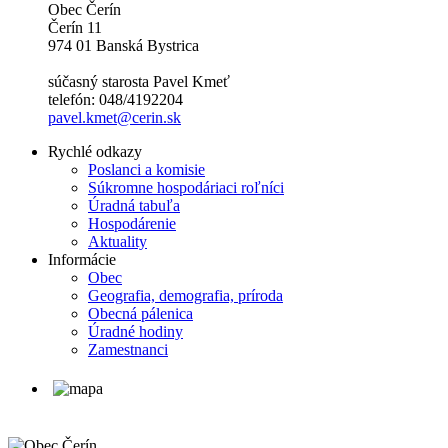
Obec Čerín
Čerín 11
974 01 Banská Bystrica
súčasný starosta Pavel Kmeť
telefón: 048/4192204
pavel.kmet@cerin.sk
Rychlé odkazy
Poslanci a komisie
Súkromne hospodáriaci roľníci
Úradná tabuľa
Hospodárenie
Aktuality
Informácie
Obec
Geografia, demografia, príroda
Obecná pálenica
Úradné hodiny
Zamestnanci