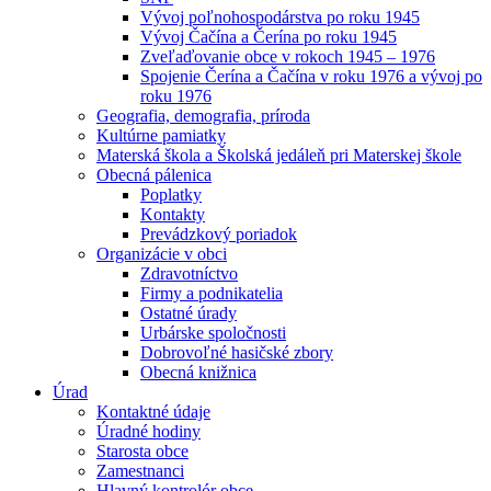
Vývoj poľnohospodárstva po roku 1945
Vývoj Čačína a Čerína po roku 1945
Zveľaďovanie obce v rokoch 1945 – 1976
Spojenie Čerína a Čačína v roku 1976 a vývoj po
roku 1976
Geografia, demografia, príroda
Kultúrne pamiatky
Materská škola a Školská jedáleň pri Materskej škole
Obecná pálenica
Poplatky
Kontakty
Prevádzkový poriadok
Organizácie v obci
Zdravotníctvo
Firmy a podnikatelia
Ostatné úrady
Urbárske spoločnosti
Dobrovoľné hasičské zbory
Obecná knižnica
Úrad
Kontaktné údaje
Úradné hodiny
Starosta obce
Zamestnanci
Hlavný kontrolór obce