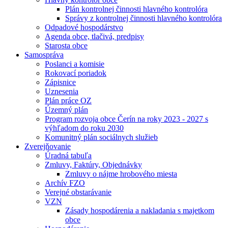
Plán kontrolnej činnosti hlavného kontrolóra
Správy z kontrolnej činnosti hlavného kontrolóra
Odpadové hospodárstvo
Agenda obce, tlačivá, predpisy
Starosta obce
Samospráva
Poslanci a komisie
Rokovací poriadok
Zápisnice
Uznesenia
Plán práce OZ
Územný plán
Program rozvoja obce Čerín na roky 2023 - 2027 s
výhľadom do roku 2030
Komunitný plán sociálnych služieb
Zverejňovanie
Úradná tabuľa
Zmluvy, Faktúry, Objednávky
Zmluvy o nájme hrobového miesta
Archív FZO
Verejné obstarávanie
VZN
Zásady hospodárenia a nakladania s majetkom
obce