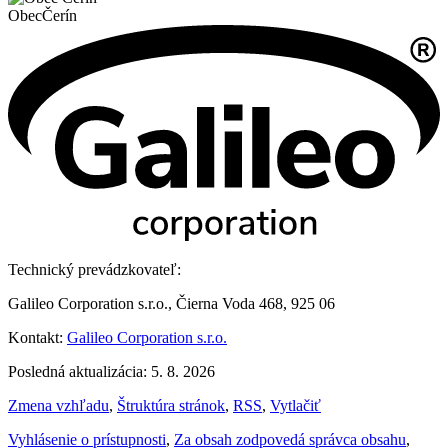
Obec
Čerín
Technický prevádzkovateľ:
Galileo Corporation s.r.o., Čierna Voda 468, 925 06
Kontakt:
Galileo Corporation s.r.o.
Posledná aktualizácia: 5. 8. 2026
Zmena vzhľadu
,
Štruktúra stránok
,
RSS
,
Vytlačiť
Vyhlásenie o prístupnosti
,
Za obsah zodpovedá správca obsahu
,