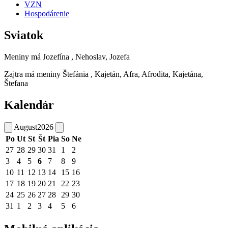
VZN
Hospodárenie
Sviatok
Meniny má
Jozefína
, Nehoslav, Jozefa
Zajtra má meniny
Štefánia
, Kajetán, Afra, Afrodita, Kajetána,
Štefana
Kalendár
August
2026
Po
Ut
St
Št
Pia
So
Ne
27
28
29
30
31
1
2
3
4
5
6
7
8
9
10
11
12
13
14
15
16
17
18
19
20
21
22
23
24
25
26
27
28
29
30
31
1
2
3
4
5
6