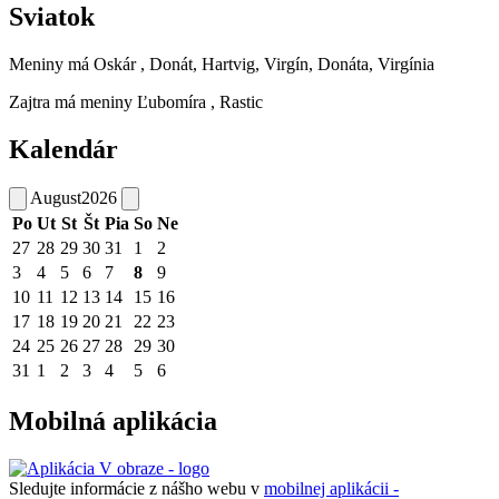
Sviatok
Meniny má
Oskár
, Donát, Hartvig, Virgín, Donáta, Virgínia
Zajtra má meniny
Ľubomíra
, Rastic
Kalendár
August
2026
Po
Ut
St
Št
Pia
So
Ne
27
28
29
30
31
1
2
3
4
5
6
7
8
9
10
11
12
13
14
15
16
17
18
19
20
21
22
23
24
25
26
27
28
29
30
31
1
2
3
4
5
6
Mobilná aplikácia
Sledujte informácie z nášho webu v
mobilnej aplikácii -