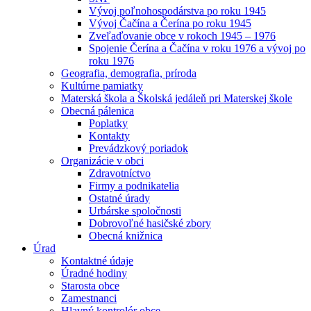
Vývoj poľnohospodárstva po roku 1945
Vývoj Čačína a Čerína po roku 1945
Zveľaďovanie obce v rokoch 1945 – 1976
Spojenie Čerína a Čačína v roku 1976 a vývoj po
roku 1976
Geografia, demografia, príroda
Kultúrne pamiatky
Materská škola a Školská jedáleň pri Materskej škole
Obecná pálenica
Poplatky
Kontakty
Prevádzkový poriadok
Organizácie v obci
Zdravotníctvo
Firmy a podnikatelia
Ostatné úrady
Urbárske spoločnosti
Dobrovoľné hasičské zbory
Obecná knižnica
Úrad
Kontaktné údaje
Úradné hodiny
Starosta obce
Zamestnanci
Hlavný kontrolór obce