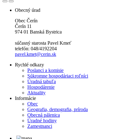
Obecný úrad
Obec Čerín
Čerín 11
974 01 Banská Bystrica
súčasný starosta Pavel Kmeť
telefón: 048/4192204
pavel.kmet@cerin.sk
Rychlé odkazy
Poslanci a komisie
Súkromne hospodáriaci roľníci
Úradná tabuľa
Hospodárenie
Aktuality
Informácie
Obec
Geografia, demografia, príroda
Obecná pálenica
Úradné hodiny
Zamestnanci