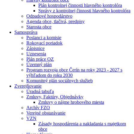
Plán kontrolnej činnosti hlavného kontrolóra
Správy z kontrolnej činnosti hlavného kontrolóra
Odpadové hospodárstvo
Agenda obce, tlačivá, predpisy
Starosta obce
Samospráva
Poslanci a komisie
Rokovací poriadok
Zápisnice
Uznesenia
Plán práce OZ
Územný plán
Program rozvoja obce Čerín na roky 2023 - 2027 s
výhľadom do roku 2030
Komunitný plán sociálnych služieb
Zverejňovanie
Úradná tabuľa
Zmluvy, Faktúry, Objednávky
Zmluvy o nájme hrobového miesta
Archív FZO
Verejné obstarávanie
VZN
Zásady hospodárenia a nakladania s majetkom
obce