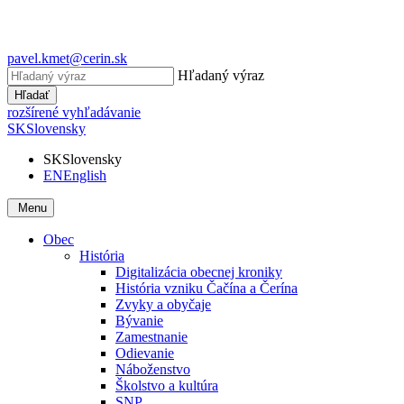
pavel.kmet@cerin.sk
Hľadaný výraz
Hľadať
rozšírené vyhľadávanie
SK
Slovensky
SK
Slovensky
EN
English
Menu
Obec
História
Digitalizácia obecnej kroniky
História vzniku Čačína a Čerína
Zvyky a obyčaje
Bývanie
Zamestnanie
Odievanie
Náboženstvo
Školstvo a kultúra
SNP