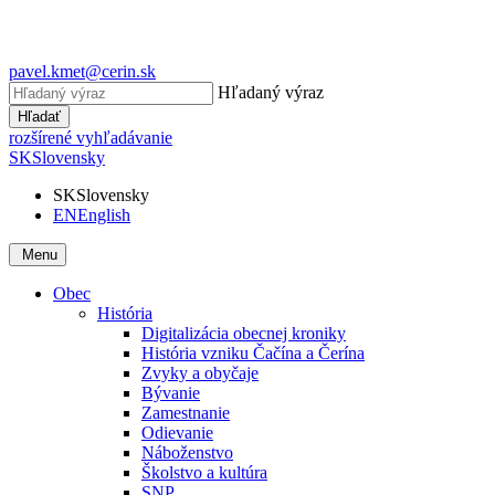
pavel.kmet@cerin.sk
Hľadaný výraz
Hľadať
rozšírené vyhľadávanie
SK
Slovensky
SK
Slovensky
EN
English
Menu
Obec
História
Digitalizácia obecnej kroniky
História vzniku Čačína a Čerína
Zvyky a obyčaje
Bývanie
Zamestnanie
Odievanie
Náboženstvo
Školstvo a kultúra
SNP