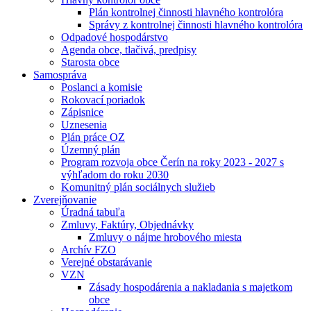
Plán kontrolnej činnosti hlavného kontrolóra
Správy z kontrolnej činnosti hlavného kontrolóra
Odpadové hospodárstvo
Agenda obce, tlačivá, predpisy
Starosta obce
Samospráva
Poslanci a komisie
Rokovací poriadok
Zápisnice
Uznesenia
Plán práce OZ
Územný plán
Program rozvoja obce Čerín na roky 2023 - 2027 s
výhľadom do roku 2030
Komunitný plán sociálnych služieb
Zverejňovanie
Úradná tabuľa
Zmluvy, Faktúry, Objednávky
Zmluvy o nájme hrobového miesta
Archív FZO
Verejné obstarávanie
VZN
Zásady hospodárenia a nakladania s majetkom
obce