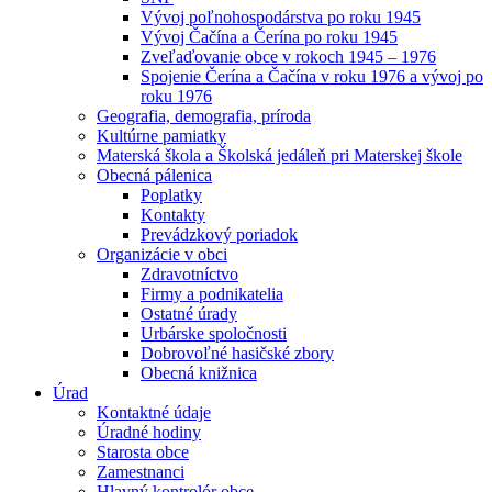
Vývoj poľnohospodárstva po roku 1945
Vývoj Čačína a Čerína po roku 1945
Zveľaďovanie obce v rokoch 1945 – 1976
Spojenie Čerína a Čačína v roku 1976 a vývoj po
roku 1976
Geografia, demografia, príroda
Kultúrne pamiatky
Materská škola a Školská jedáleň pri Materskej škole
Obecná pálenica
Poplatky
Kontakty
Prevádzkový poriadok
Organizácie v obci
Zdravotníctvo
Firmy a podnikatelia
Ostatné úrady
Urbárske spoločnosti
Dobrovoľné hasičské zbory
Obecná knižnica
Úrad
Kontaktné údaje
Úradné hodiny
Starosta obce
Zamestnanci
Hlavný kontrolór obce