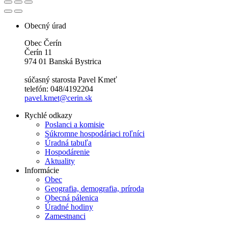
Obecný úrad
Obec Čerín
Čerín 11
974 01 Banská Bystrica
súčasný starosta Pavel Kmeť
telefón: 048/4192204
pavel.kmet@cerin.sk
Rychlé odkazy
Poslanci a komisie
Súkromne hospodáriaci roľníci
Úradná tabuľa
Hospodárenie
Aktuality
Informácie
Obec
Geografia, demografia, príroda
Obecná pálenica
Úradné hodiny
Zamestnanci