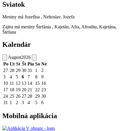
Sviatok
Meniny má
Jozefína
, Nehoslav, Jozefa
Zajtra má meniny
Štefánia
, Kajetán, Afra, Afrodita, Kajetána,
Štefana
Kalendár
August
2026
Po
Ut
St
Št
Pia
So
Ne
27
28
29
30
31
1
2
3
4
5
6
7
8
9
10
11
12
13
14
15
16
17
18
19
20
21
22
23
24
25
26
27
28
29
30
31
1
2
3
4
5
6
Mobilná aplikácia