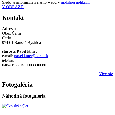
Sledujte informácie z nášho webu v
mobilnej aplikácii -
V OBRAZE.
Kontakt
Adresa:
Obec Čerín
Čerín 11
974 01 Banská Bystrica
starosta Pavel Kmeť
e-mail:
pavel.kmet@cerin.sk
telefón:
048/4192204, 0903390680
Více zde
Fotogaléria
Náhodná fotogaléria