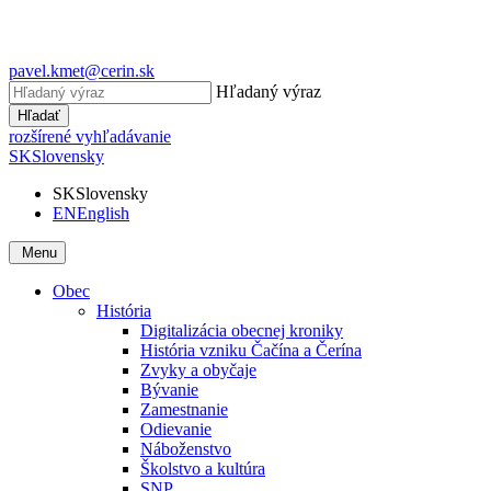
pavel.kmet@cerin.sk
Hľadaný výraz
Hľadať
rozšírené vyhľadávanie
SK
Slovensky
SK
Slovensky
EN
English
Menu
Obec
História
Digitalizácia obecnej kroniky
História vzniku Čačína a Čerína
Zvyky a obyčaje
Bývanie
Zamestnanie
Odievanie
Náboženstvo
Školstvo a kultúra
SNP