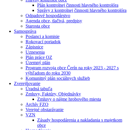
Plán kontrolnej činnosti hlavného kontrolóra
Správy z kontrolnej činnosti hlavného kontrolóra
Odpadové hospodárstvo
Agenda obce, tlačivá, predpisy
Starosta obce
Samospráva
Poslanci a komisie
Rokovací poriadok
Zápisnice
Uznesenia
Plán práce OZ
Územný plán
Program rozvoja obce Čerín na roky 2023 - 2027 s
výhľadom do roku 2030
Komunitný plán sociálnych služieb
Zverejňovanie
Úradná tabuľa
Zmluvy, Faktúry, Objednávky
Zmluvy o nájme hrobového miesta
Archív FZO
Verejné obstarávanie
VZN
Zásady hospodárenia a nakladania s majetkom
obce