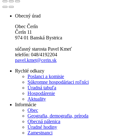
Obecný úrad
Obec Čerín
Čerín 11
974 01 Banská Bystrica
súčasný starosta Pavel Kmeť
telefón: 048/4192204
pavel.kmet@cerin.sk
Rychlé odkazy
Poslanci a komisie
Súkromne hospodáriaci roľníci
Úradná tabuľa
Hospodárenie
Aktuality
Informácie
Obec
Geografia, demografia, príroda
Obecná pálenica
Úradné hodiny
Zamestnanci