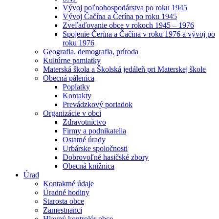
Vývoj poľnohospodárstva po roku 1945
Vývoj Čačína a Čerína po roku 1945
Zveľaďovanie obce v rokoch 1945 – 1976
Spojenie Čerína a Čačína v roku 1976 a vývoj po
roku 1976
Geografia, demografia, príroda
Kultúrne pamiatky
Materská škola a Školská jedáleň pri Materskej škole
Obecná pálenica
Poplatky
Kontakty
Prevádzkový poriadok
Organizácie v obci
Zdravotníctvo
Firmy a podnikatelia
Ostatné úrady
Urbárske spoločnosti
Dobrovoľné hasičské zbory
Obecná knižnica
Úrad
Kontaktné údaje
Úradné hodiny
Starosta obce
Zamestnanci
Hlavný kontrolór obce