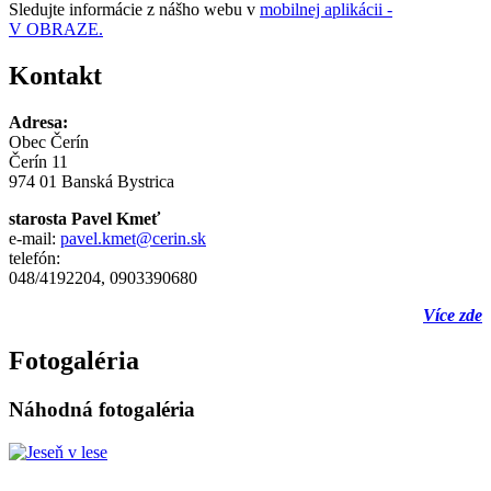
Sledujte informácie z nášho webu v
mobilnej aplikácii -
V OBRAZE.
Kontakt
Adresa:
Obec Čerín
Čerín 11
974 01 Banská Bystrica
starosta Pavel Kmeť
e-mail:
pavel.kmet@cerin.sk
telefón:
048/4192204, 0903390680
Více zde
Fotogaléria
Náhodná fotogaléria