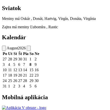
Sviatok
Meniny má
Oskár
, Donát, Hartvig, Virgín, Donáta, Virgínia
Zajtra má meniny
Ľubomíra
, Rastic
Kalendár
August
2026
Po
Ut
St
Št
Pia
So
Ne
27
28
29
30
31
1
2
3
4
5
6
7
8
9
10
11
12
13
14
15
16
17
18
19
20
21
22
23
24
25
26
27
28
29
30
31
1
2
3
4
5
6
Mobilná aplikácia