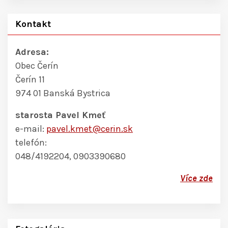
Kontakt
Adresa:
Obec Čerín
Čerín 11
974 01 Banská Bystrica
starosta Pavel Kmeť
e-mail:
pavel.kmet@cerin.sk
telefón:
048/4192204, 0903390680
Více zde