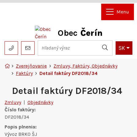
Rovno na obsah
Rovno na menu
Menu
Obec
Čerín
Slov
SK
Hľadaný výraz
048/4192204
pavel.kmet@cerin.sk
Hľadať
Úvodná stránka
Zverejňovanie
Zmluvy, Faktúry, Objednávky
Faktúry
Detail faktúry DF2018/34
Detail faktúry DF2018/34
Zmluvy
|
Objednávky
Číslo faktúry:
DF2018/34
Popis plnenia:
Vývoz BRKO ŠJ