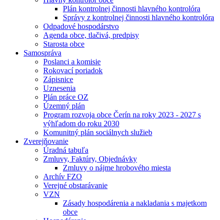
Plán kontrolnej činnosti hlavného kontrolóra
Správy z kontrolnej činnosti hlavného kontrolóra
Odpadové hospodárstvo
Agenda obce, tlačivá, predpisy
Starosta obce
Samospráva
Poslanci a komisie
Rokovací poriadok
Zápisnice
Uznesenia
Plán práce OZ
Územný plán
Program rozvoja obce Čerín na roky 2023 - 2027 s
výhľadom do roku 2030
Komunitný plán sociálnych služieb
Zverejňovanie
Úradná tabuľa
Zmluvy, Faktúry, Objednávky
Zmluvy o nájme hrobového miesta
Archív FZO
Verejné obstarávanie
VZN
Zásady hospodárenia a nakladania s majetkom
obce