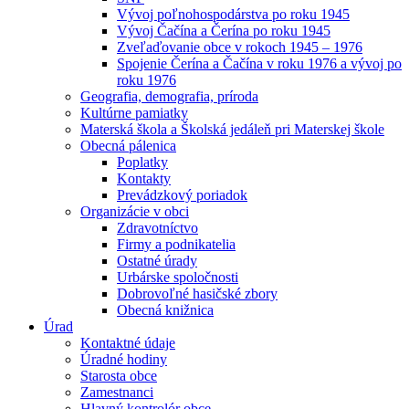
Vývoj poľnohospodárstva po roku 1945
Vývoj Čačína a Čerína po roku 1945
Zveľaďovanie obce v rokoch 1945 – 1976
Spojenie Čerína a Čačína v roku 1976 a vývoj po
roku 1976
Geografia, demografia, príroda
Kultúrne pamiatky
Materská škola a Školská jedáleň pri Materskej škole
Obecná pálenica
Poplatky
Kontakty
Prevádzkový poriadok
Organizácie v obci
Zdravotníctvo
Firmy a podnikatelia
Ostatné úrady
Urbárske spoločnosti
Dobrovoľné hasičské zbory
Obecná knižnica
Úrad
Kontaktné údaje
Úradné hodiny
Starosta obce
Zamestnanci
Hlavný kontrolór obce