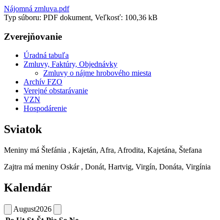
Nájomná zmluva.pdf
Typ súboru: PDF dokument, Veľkosť: 100,36 kB
Zverejňovanie
Úradná tabuľa
Zmluvy, Faktúry, Objednávky
Zmluvy o nájme hrobového miesta
Archív FZO
Verejné obstarávanie
VZN
Hospodárenie
Sviatok
Meniny má
Štefánia
, Kajetán, Afra, Afrodita, Kajetána, Štefana
Zajtra má meniny
Oskár
, Donát, Hartvig, Virgín, Donáta, Virgínia
Kalendár
August
2026