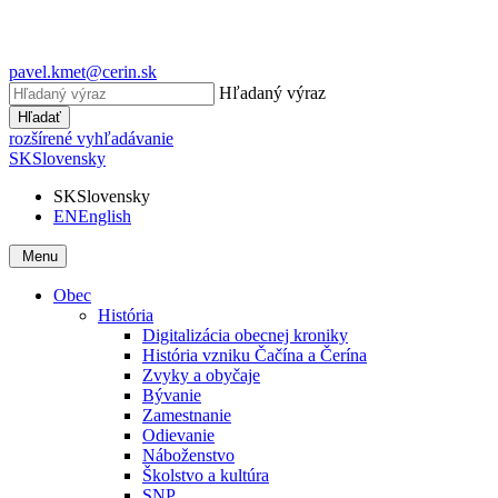
pavel.kmet@cerin.sk
Hľadaný výraz
Hľadať
rozšírené vyhľadávanie
SK
Slovensky
SK
Slovensky
EN
English
Menu
Obec
História
Digitalizácia obecnej kroniky
História vzniku Čačína a Čerína
Zvyky a obyčaje
Bývanie
Zamestnanie
Odievanie
Náboženstvo
Školstvo a kultúra
SNP