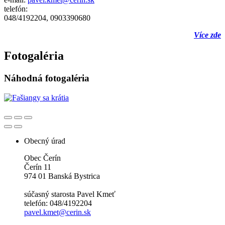
telefón:
048/4192204, 0903390680
Více zde
Fotogaléria
Náhodná fotogaléria
Obecný úrad
Obec Čerín
Čerín 11
974 01 Banská Bystrica
súčasný starosta Pavel Kmeť
telefón: 048/4192204
pavel.kmet@cerin.sk