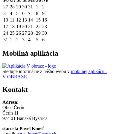
Po
Ut
St
Št
Pia
So
Ne
27
28
29
30
31
1
2
3
4
5
6
7
8
9
10
11
12
13
14
15
16
17
18
19
20
21
22
23
24
25
26
27
28
29
30
31
1
2
3
4
5
6
Mobilná aplikácia
Sledujte informácie z nášho webu v
mobilnej aplikácii -
V OBRAZE.
Kontakt
Adresa:
Obec Čerín
Čerín 11
974 01 Banská Bystrica
starosta Pavel Kmeť
e-mail:
pavel.kmet@cerin.sk