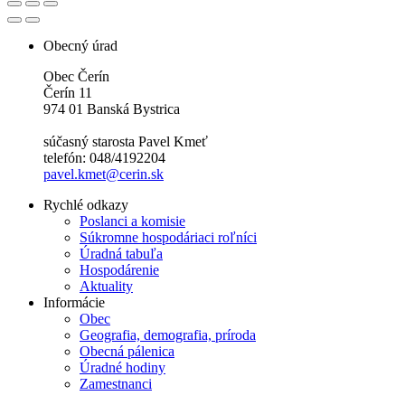
Obecný úrad
Obec Čerín
Čerín 11
974 01 Banská Bystrica
súčasný starosta Pavel Kmeť
telefón: 048/4192204
pavel.kmet@cerin.sk
Rychlé odkazy
Poslanci a komisie
Súkromne hospodáriaci roľníci
Úradná tabuľa
Hospodárenie
Aktuality
Informácie
Obec
Geografia, demografia, príroda
Obecná pálenica
Úradné hodiny
Zamestnanci