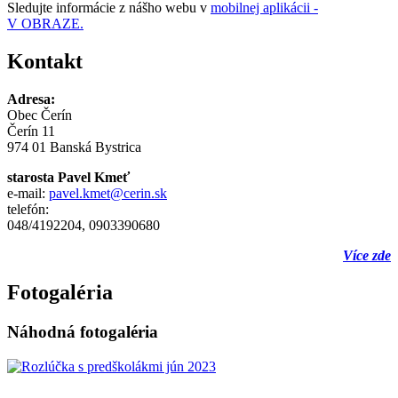
Sledujte informácie z nášho webu v
mobilnej aplikácii -
V OBRAZE.
Kontakt
Adresa:
Obec Čerín
Čerín 11
974 01 Banská Bystrica
starosta Pavel Kmeť
e-mail:
pavel.kmet@cerin.sk
telefón:
048/4192204, 0903390680
Více zde
Fotogaléria
Náhodná fotogaléria