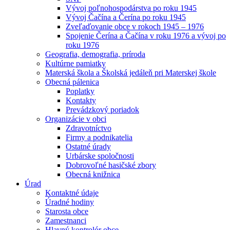
Vývoj poľnohospodárstva po roku 1945
Vývoj Čačína a Čerína po roku 1945
Zveľaďovanie obce v rokoch 1945 – 1976
Spojenie Čerína a Čačína v roku 1976 a vývoj po
roku 1976
Geografia, demografia, príroda
Kultúrne pamiatky
Materská škola a Školská jedáleň pri Materskej škole
Obecná pálenica
Poplatky
Kontakty
Prevádzkový poriadok
Organizácie v obci
Zdravotníctvo
Firmy a podnikatelia
Ostatné úrady
Urbárske spoločnosti
Dobrovoľné hasičské zbory
Obecná knižnica
Úrad
Kontaktné údaje
Úradné hodiny
Starosta obce
Zamestnanci
Hlavný kontrolór obce