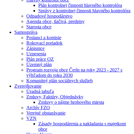
Plán kontrolnej činnosti hlavného kontrolóra
Správy z kontrolnej činnosti hlavného kontrolóra
Odpadové hospodárstvo
Agenda obce, tlačivá, predpisy
Starosta obce
Samospráva
Poslanci a komisie
Rokovací poriadok
Zápisnice
Uznesenia
Plán práce OZ
Územný plán
Program rozvoja obce Čerín na roky 2023 - 2027 s
výhľadom do roku 2030
Komunitný plán sociálnych služieb
Zverejňovanie
Úradná tabuľa
Zmluvy, Faktúry, Objednávky
Zmluvy o nájme hrobového miesta
Archív FZO
Verejné obstarávanie
VZN
Zásady hospodárenia a nakladania s majetkom
obce