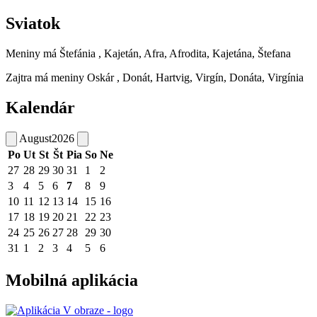
Sviatok
Meniny má
Štefánia
, Kajetán, Afra, Afrodita, Kajetána, Štefana
Zajtra má meniny
Oskár
, Donát, Hartvig, Virgín, Donáta, Virgínia
Kalendár
August
2026
Po
Ut
St
Št
Pia
So
Ne
27
28
29
30
31
1
2
3
4
5
6
7
8
9
10
11
12
13
14
15
16
17
18
19
20
21
22
23
24
25
26
27
28
29
30
31
1
2
3
4
5
6
Mobilná aplikácia