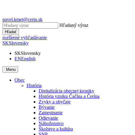
pavel.kmet@cerin.sk
Hľadaný výraz
Hľadať
rozšírené vyhľadávanie
SK
Slovensky
SK
Slovensky
EN
English
Menu
Obec
História
Digitalizácia obecnej kroniky
História vzniku Čačína a Čerína
Zvyky a obyčaje
Bývanie
Zamestnanie
Odievanie
Náboženstvo
Školstvo a kultúra
SNP