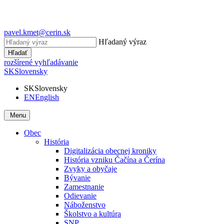
pavel.kmet@cerin.sk
Hľadaný výraz
Hľadať
rozšírené vyhľadávanie
SK
Slovensky
SK
Slovensky
EN
English
Menu
Obec
História
Digitalizácia obecnej kroniky
História vzniku Čačína a Čerína
Zvyky a obyčaje
Bývanie
Zamestnanie
Odievanie
Náboženstvo
Školstvo a kultúra
SNP