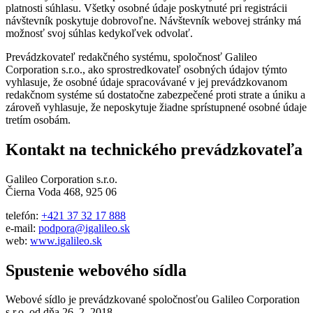
platnosti súhlasu. Všetky osobné údaje poskytnuté pri registrácii
návštevník poskytuje dobrovoľne. Návštevník webovej stránky má
možnosť svoj súhlas kedykoľvek odvolať.
Prevádzkovateľ redakčného systému, spoločnosť Galileo
Corporation s.r.o., ako sprostredkovateľ osobných údajov týmto
vyhlasuje, že osobné údaje spracovávané v jej prevádzkovanom
redakčnom systéme sú dostatočne zabezpečené proti strate a úniku a
zároveň vyhlasuje, že neposkytuje žiadne sprístupnené osobné údaje
tretím osobám.
Kontakt na technického prevádzkovateľa
Galileo Corporation s.r.o.
Čierna Voda 468, 925 06
telefón:
+421 37 32 17 888
e-mail:
podpora@igalileo.sk
web:
www.igalileo.sk
Spustenie webového sídla
Webové sídlo je prevádzkované spoločnosťou Galileo Corporation
s.r.o. od dňa 26. 2. 2018.