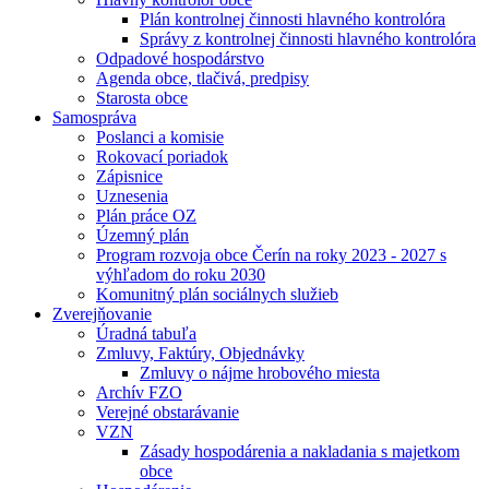
Plán kontrolnej činnosti hlavného kontrolóra
Správy z kontrolnej činnosti hlavného kontrolóra
Odpadové hospodárstvo
Agenda obce, tlačivá, predpisy
Starosta obce
Samospráva
Poslanci a komisie
Rokovací poriadok
Zápisnice
Uznesenia
Plán práce OZ
Územný plán
Program rozvoja obce Čerín na roky 2023 - 2027 s
výhľadom do roku 2030
Komunitný plán sociálnych služieb
Zverejňovanie
Úradná tabuľa
Zmluvy, Faktúry, Objednávky
Zmluvy o nájme hrobového miesta
Archív FZO
Verejné obstarávanie
VZN
Zásady hospodárenia a nakladania s majetkom
obce