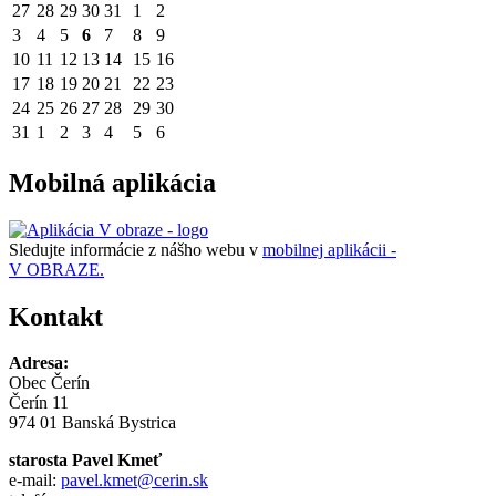
27
28
29
30
31
1
2
3
4
5
6
7
8
9
10
11
12
13
14
15
16
17
18
19
20
21
22
23
24
25
26
27
28
29
30
31
1
2
3
4
5
6
Mobilná aplikácia
Sledujte informácie z nášho webu v
mobilnej aplikácii -
V OBRAZE.
Kontakt
Adresa:
Obec Čerín
Čerín 11
974 01 Banská Bystrica
starosta Pavel Kmeť
e-mail:
pavel.kmet@cerin.sk