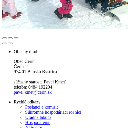
Obecný úrad
Obec Čerín
Čerín 11
974 01 Banská Bystrica
súčasný starosta Pavel Kmeť
telefón: 048/4192204
pavel.kmet@cerin.sk
Rychlé odkazy
Poslanci a komisie
Súkromne hospodáriaci roľníci
Úradná tabuľa
Hospodárenie
Aktuality