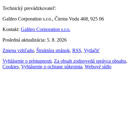
Technický prevádzkovateľ:
Galileo Corporation s.r.o., Čierna Voda 468, 925 06
Kontakt:
Galileo Corporation s.r.o.
Posledná aktualizácia: 5. 8. 2026
Zmena vzhľadu
,
Štruktúra stránok
,
RSS
,
Vytlačiť
Vyhlásenie o prístupnosti
,
Za obsah zodpovedá správca obsahu
,
Cookies
,
Vyhlásenie o ochrane súkromia
,
Webové sídlo