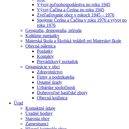
Vývoj poľnohospodárstva po roku 1945
Vývoj Čačína a Čerína po roku 1945
Zveľaďovanie obce v rokoch 1945 – 1976
Spojenie Čerína a Čačína v roku 1976 a vývoj po
roku 1976
Geografia, demografia, príroda
Kultúrne pamiatky
Materská škola a Školská jedáleň pri Materskej škole
Obecná pálenica
Poplatky
Kontakty
Prevádzkový poriadok
Organizácie v obci
Zdravotníctvo
Firmy a podnikatelia
Ostatné úrady
Urbárske spoločnosti
Dobrovoľné hasičské zbory
Obecná knižnica
Úrad
Kontaktné údaje
Úradné hodiny
Starosta obce
Zamestnanci
Hlavný kontrolór obce