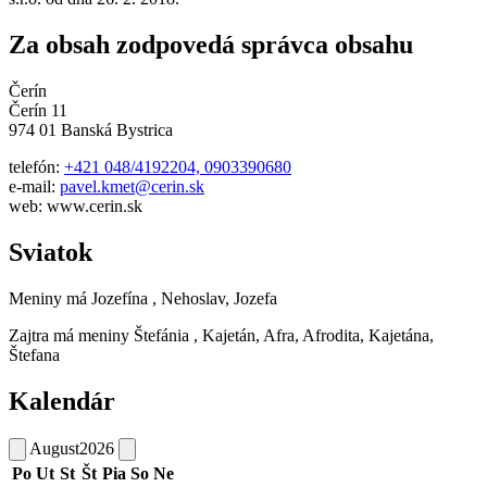
Za obsah zodpovedá správca obsahu
Čerín
Čerín 11
974 01 Banská Bystrica
telefón:
+421 048/4192204, 0903390680
e-mail:
pavel.kmet@cerin.sk
web: www.cerin.sk
Sviatok
Meniny má
Jozefína
, Nehoslav, Jozefa
Zajtra má meniny
Štefánia
, Kajetán, Afra, Afrodita, Kajetána,
Štefana
Kalendár
August
2026
Po
Ut
St
Št
Pia
So
Ne