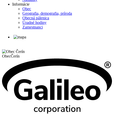
Informácie
Obec
Geografia, demografia, príroda
Obecná pálenica
Úradné hodiny
Zamestnanci
Obec
Čerín