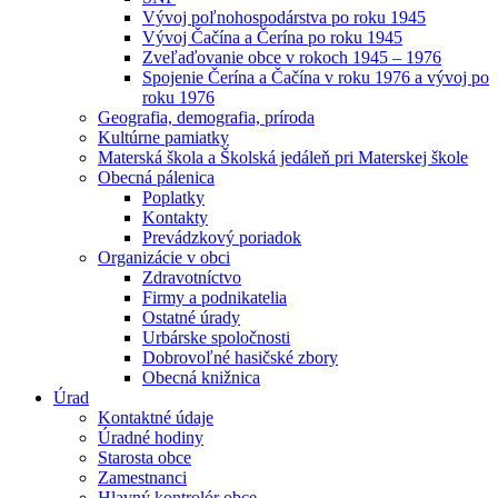
Vývoj poľnohospodárstva po roku 1945
Vývoj Čačína a Čerína po roku 1945
Zveľaďovanie obce v rokoch 1945 – 1976
Spojenie Čerína a Čačína v roku 1976 a vývoj po
roku 1976
Geografia, demografia, príroda
Kultúrne pamiatky
Materská škola a Školská jedáleň pri Materskej škole
Obecná pálenica
Poplatky
Kontakty
Prevádzkový poriadok
Organizácie v obci
Zdravotníctvo
Firmy a podnikatelia
Ostatné úrady
Urbárske spoločnosti
Dobrovoľné hasičské zbory
Obecná knižnica
Úrad
Kontaktné údaje
Úradné hodiny
Starosta obce
Zamestnanci
Hlavný kontrolór obce