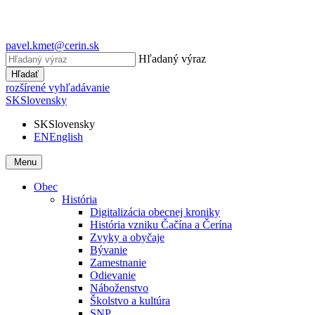
pavel.kmet@cerin.sk
Hľadaný výraz
Hľadať
rozšírené vyhľadávanie
SK
Slovensky
SK
Slovensky
EN
English
Menu
Obec
História
Digitalizácia obecnej kroniky
História vzniku Čačína a Čerína
Zvyky a obyčaje
Bývanie
Zamestnanie
Odievanie
Náboženstvo
Školstvo a kultúra
SNP