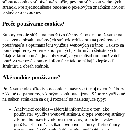
súborov cookies sú pixelové značky pevnou súčasťou webových
stránok. Pre zjednodušenie budeme o pixelových značkách hovoriť
taktiež ako o cookies.
Prečo používame cookies?
Súbory cookie slúžia na množstvo účelov. Cookies používame na
nastavenie obsahu webových stránok vzhľadom na preferencie
používateľa a optimalizáciu využitia webových stránok. Takisto sa
používajú na vytvorenie anonymných, súhrnných štatistických
údajov, ktoré pomáhajú analyzovať, akým spôsobom používateľ
používa webové stránky. Informácie tak pomáhajú zlepšovať
štruktúru a obsah stránok.
Aké cookies používame?
Používame niekoľko typov cookies, naše vlastné aj externé súbory
získané od partnerov, s ktorými spolupracujeme. Súbory využívané
na našich stránkach sa dajú rozdeliť na nasledujúce typy:
Analytické cookies – zbierajú informácie o tom, ako
používateľ využíva webovú stránku, o type webovej stránky,
z ktorej bol návštevník presmerovaný, o počte návštev
používateľa a o štatistikách webovej stránky. Tieto súbory
nezaznamenávajú osobné údaje, ale používajú sa na