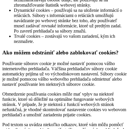
zhromažďovanie štatistík webovej stránky.
Dynamické cookies – používajú sa na uloženie informácií o
reláciách. Súbory s informáciami o reláciách umožňujú
navádzanie po webovej stránke bez toho, aby používateľ
musel zadávať rovnaké informácie, ktoré už predtým zadal.
Po zavretí prehliadača sa súbory zmažú.
Trvalé cookies – zostávajú vo vašom zariadení, kým ich
nezmažete.
Ako môžem odstrániť alebo zablokovať cookies?
Používanie súborov cookie je možné nastaviť pomocou vášho
internetového prehliadača. Väčšina prehliadačov súbory cookie
automaticky prijíma už vo východiskovom nastavení. Súbory cookie
je možné pomocou vášho webového prehliadača odmietnuť alebo
nastaviť používanie len niektorých súborov cookie.
Obmedzenie používania cookies môže mať vplyv na niektoré
funkcie, ktoré sú dôležité na optimálne fungovanie webových
stránok. V prípade, že je niektorá z funkcií webových stránok
nefunkčná, je vhodné skontrolovať nastavenie cookies vo webovom
prehliadači a umožniť zariadeniu prijatie cookies.
Pod textom sa uvádza niekoľko odkazov, ktoré vám môžu pomôcť