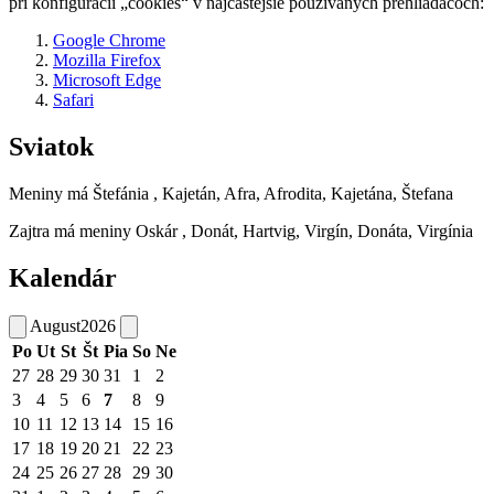
pri konfigurácii „cookies“ v najčastejšie používaných prehliadačoch:
Google Chrome
Mozilla Firefox
Microsoft Edge
Safari
Sviatok
Meniny má
Štefánia
, Kajetán, Afra, Afrodita, Kajetána, Štefana
Zajtra má meniny
Oskár
, Donát, Hartvig, Virgín, Donáta, Virgínia
Kalendár
August
2026
Po
Ut
St
Št
Pia
So
Ne
27
28
29
30
31
1
2
3
4
5
6
7
8
9
10
11
12
13
14
15
16
17
18
19
20
21
22
23
24
25
26
27
28
29
30