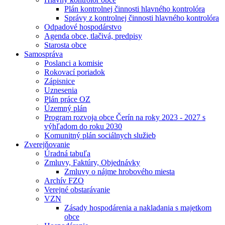
Plán kontrolnej činnosti hlavného kontrolóra
Správy z kontrolnej činnosti hlavného kontrolóra
Odpadové hospodárstvo
Agenda obce, tlačivá, predpisy
Starosta obce
Samospráva
Poslanci a komisie
Rokovací poriadok
Zápisnice
Uznesenia
Plán práce OZ
Územný plán
Program rozvoja obce Čerín na roky 2023 - 2027 s
výhľadom do roku 2030
Komunitný plán sociálnych služieb
Zverejňovanie
Úradná tabuľa
Zmluvy, Faktúry, Objednávky
Zmluvy o nájme hrobového miesta
Archív FZO
Verejné obstarávanie
VZN
Zásady hospodárenia a nakladania s majetkom
obce