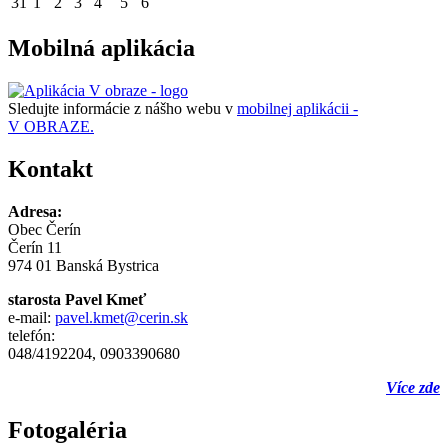
31
1
2
3
4
5
6
Mobilná aplikácia
Sledujte informácie z nášho webu v
mobilnej aplikácii -
V OBRAZE.
Kontakt
Adresa:
Obec Čerín
Čerín 11
974 01 Banská Bystrica
starosta Pavel Kmeť
e-mail:
pavel.kmet@cerin.sk
telefón:
048/4192204, 0903390680
Více zde
Fotogaléria