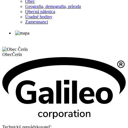
Obec
Geografia, demografia, príroda
Obecná pálenica
Úradné hodiny
Zamestnanci
Obec
Čerín
Technický prevádzkovateľ: