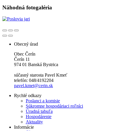
Náhodná fotogaléria
Obecný úrad
Obec Čerín
Čerín 11
974 01 Banská Bystrica
súčasný starosta Pavel Kmeť
telefón: 048/4192204
pavel.kmet@cerin.sk
Rychlé odkazy
Poslanci a komisie
Súkromne hospodáriaci roľníci
Úradná tabuľa
Hospodárenie
Aktuality
Informácie